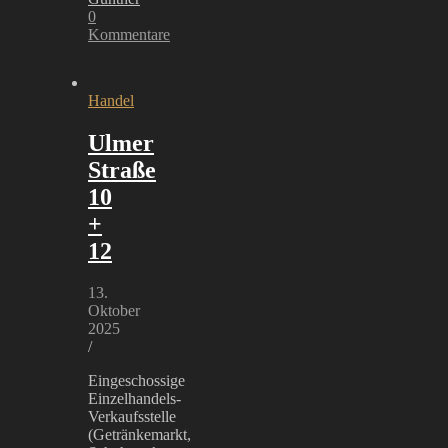
0
Kommentare
Handel
Ulmer
Straße
10
+
12
13.
Oktober
2025
/
Eingeschossige
Einzelhandels-
Verkaufsstelle
(Getränkemarkt,