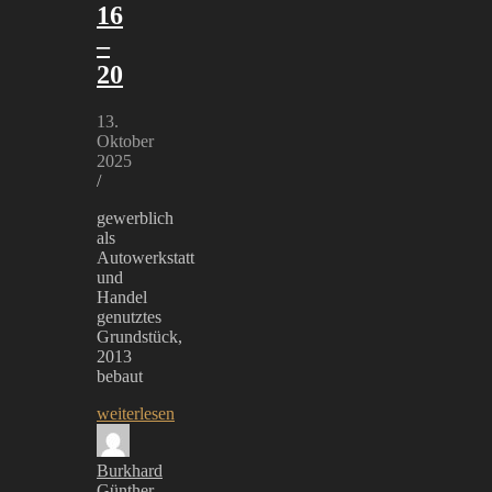
16
–
20
13.
Oktober
2025
/
gewerblich
als
Autowerkstatt
und
Handel
genutztes
Grundstück,
2013
bebaut
weiterlesen
Burkhard
Günther