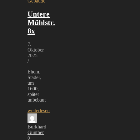
Gebäude
Untere
Mühlstr.
8x
7.
Oktober
2025
/
Ehem.
Stadel,
um
1600,
später
unbebaut
weiterlesen
Burkhard
Günther
0