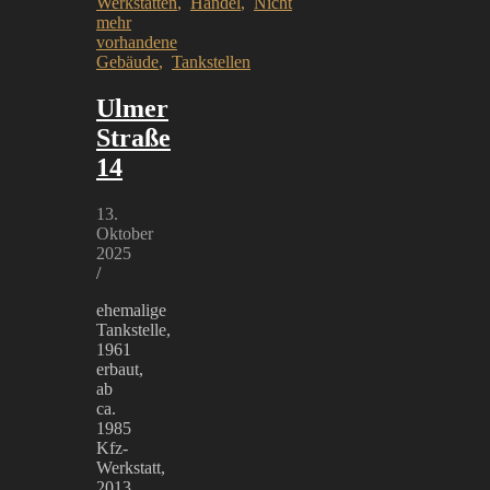
Werkstätten
,
Handel
,
Nicht
mehr
vorhandene
Gebäude
,
Tankstellen
Ulmer
Straße
14
13.
Oktober
2025
/
ehemalige
Tankstelle,
1961
erbaut,
ab
ca.
1985
Kfz-
Werkstatt,
2013