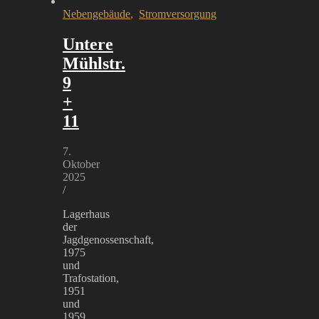
Nebengebäude
,
Stromversorgung
Untere
Mühlstr.
9
+
11
7.
Oktober
2025
/
Lagerhaus
der
Jagdgenossenschaft,
1975
und
Trafostation,
1951
und
1959