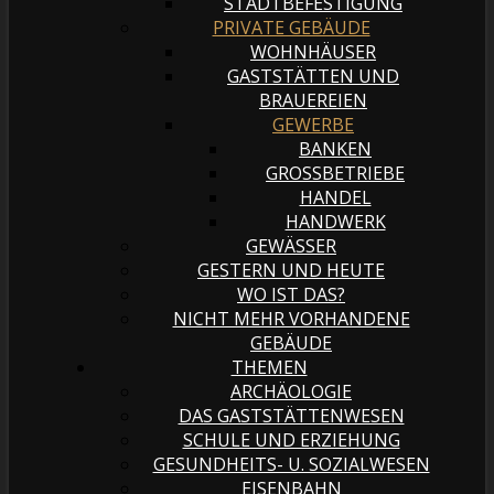
STADTBEFESTIGUNG
PRIVATE GEBÄUDE
WOHNHÄUSER
GASTSTÄTTEN UND
BRAUEREIEN
GEWERBE
BANKEN
GROSSBETRIEBE
HANDEL
HANDWERK
GEWÄSSER
GESTERN UND HEUTE
WO IST DAS?
NICHT MEHR VORHANDENE
GEBÄUDE
THEMEN
ARCHÄOLOGIE
DAS GASTSTÄTTENWESEN
SCHULE UND ERZIEHUNG
GESUNDHEITS- U. SOZIALWESEN
EISENBAHN