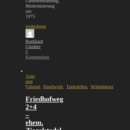
Giebelerneuerung,
Modernisierung
um
1975
weiterlesen
Burkhard
Günther
0
Kommentare
Auto
und
Fahrrad
,
Handwerk
,
Tankstellen
,
Wohnhäuser
Friedhofweg
2+4
–
ehem.