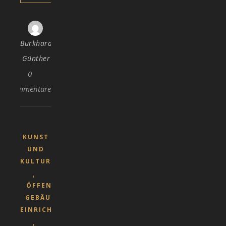
Burkhard
Günther
0
Kommentare
KUNST
UND
KULTUR
,
ÖFFENTLICHE
GEBÄUDE UND
EINRICHTUNGEN
,