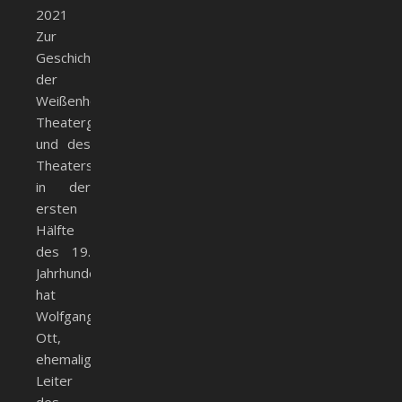
2021
Zur
Geschichte
der
Weißenhorner
Theatergesellschaft
und des
Theaters
in der
ersten
Hälfte
des 19.
Jahrhundert
hat
Wolfgang
Ott,
ehemaliger
Leiter