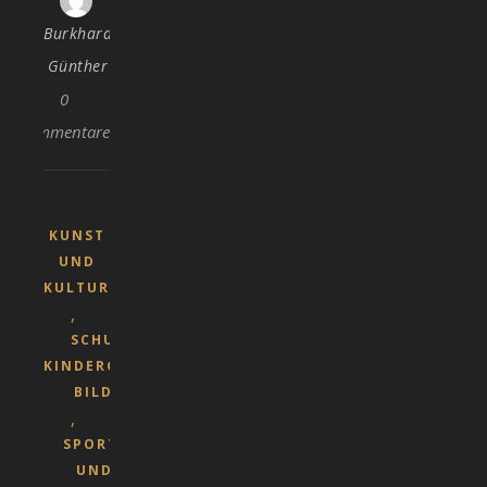
Burkhard
Günther
0
Kommentare
KUNST
UND
KULTUR
,
SCHULEN,
KINDERGÄRTEN,
BILDUNG
,
SPORT-
UND