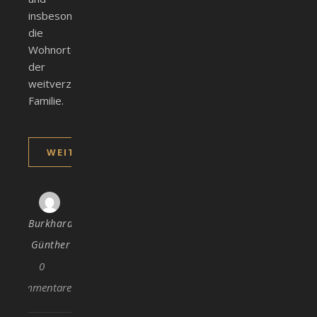
insbesondere
die
Wohnorte
der
weitverzweigten
Familie.
WEITERLESEN
Burkhard
Günther
0
Kommentare