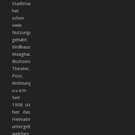
Stadtmauer
hat
schon
viele
Nutzungen
gehabt:
Wollhaus,
Waaghaus,
Büchsenstadel,
Theater,
Post,
Wohnungen
u.v.a.m.
Seit
1908 ist
hier das
Heimatmuseum
untergebracht,
welches