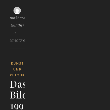
Burkhard
Günther
0
Kommentare
KUNST
UND
KULTUR
Das
Bildhauersymposion
1991