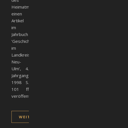
des
Heimatmuseums,
einen
Artikel
im
Jahrbuch
‘Geschichte
im
Landkreis
Neu-
Ulm’, 4.
Jahrgang
1998 S.
101 ff
veröffentlicht.
WEITERLESEN