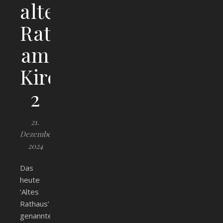
alte
Rathaus
am
Kirchplatz
2
21.
Dezember
2024
Das
heute
‘Altes
Rathaus’
genannte