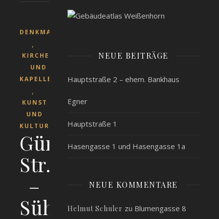
DENKMALSCHUTZ
,
NEUE BEITRÄGE
KIRCHEN
UND
Hauptstraße 2 – ehem. Bankhaus
KAPELLEN
,
Egner
KUNST
UND
Hauptstraße 1
KULTUR
Günzburger
Hasengasse 1 und Hasengasse 1a
Str.
–
NEUE KOMMENTARE
Sühnekreuze
zu
Blumengasse 8
Helmut Schuler