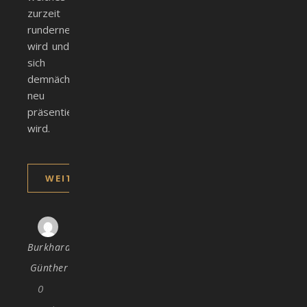
zurzeit
runderneuert
wird und
sich
demnächst
neu
präsentieren
wird.
WEITERLESEN
Burkhard
Günther
0