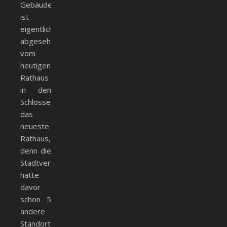
Gebäude
ist
eigentlich,
abgesehen
vom
heutigen
Rathaus
in den
Schlössern,
das
neueste
Rathaus,
denn die
Stadtverwaltung
hatte
davor
schon 5
andere
Standorte.