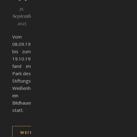
21.
September
2025
Vom
08.09.1991
bis zum
19.10.1991
fand im
Park des
Stiftungskrankenhauses
Weißenhorn
ein
Bildhauersymposion
statt.
WEITERLESEN