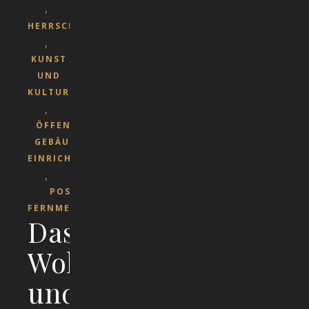
,
HERRSCHAFT
,
KUNST
UND
KULTUR
,
ÖFFENTLICHE
GEBÄUDE UND
EINRICHTUNGEN
,
POST UND
FERNMELDEWESEN
Das
Woll-
und