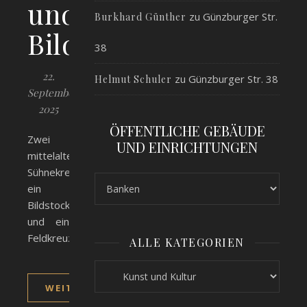
und
zu
Günzburger Str.
Burkhard Günther
Bildstöcke
38
22.
zu
Günzburger Str. 38
Helmut Schuler
September
2025
ÖFFENTLICHE GEBÄUDE
Zwei
UND EINRICHTUNGEN
mittelalterliche
Sühnekreuze,
ein
Bildstock
und ein
Feldkreuz
ALLE KATEGORIEN
Alle Kategorien
WEITERLESEN