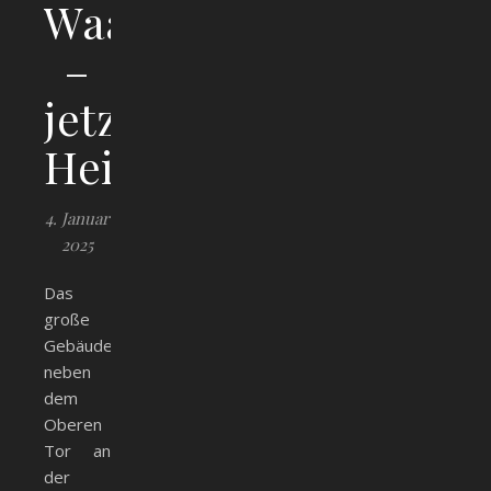
Waaghaus
–
jetzt
Heimatmuseum
4. Januar
2025
Das
große
Gebäude
neben
dem
Oberen
Tor an
der