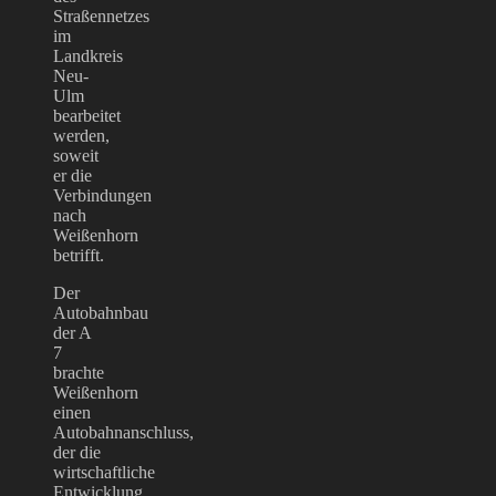
Straßennetzes
im
Landkreis
Neu-
Ulm
bearbeitet
werden,
soweit
er die
Verbindungen
nach
Weißenhorn
betrifft.
Der
Autobahnbau
der A
7
brachte
Weißenhorn
einen
Autobahnanschluss,
der die
wirtschaftliche
Entwicklung