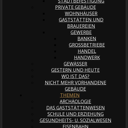
STADTBEFESTIGUNG
PRIVATE GEBÄUDE
WOHNHÄUSER
GASTSTÄTTEN UND
BRAUEREIEN
GEWERBE
BANKEN
GROSSBETRIEBE
HANDEL
HANDWERK
GEWÄSSER
GESTERN UND HEUTE
WO IST DAS?
NICHT MEHR VORHANDENE
GEBÄUDE
THEMEN
ARCHÄOLOGIE
DAS GASTSTÄTTENWESEN
SCHULE UND ERZIEHUNG
GESUNDHEITS- U. SOZIALWESEN
EISENBAHN