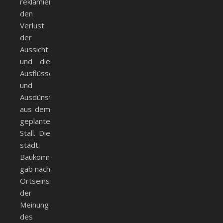
reklamierte
den
Verlust
der
Aussicht
und die
Ausflüsse
und
Ausdünstungen
aus dem
geplanten
Stall. Die
städt.
Baukommission
gab nach
Ortseinsicht
der
Meinung
des