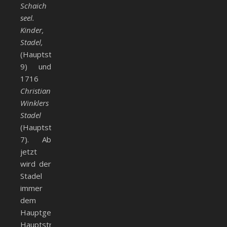
Schaich
seel.
Kinder,
Stadel,
(Hauptstr.
9) und
1716
Christian
Winklers
Stadel
(Hauptstr.
7). Ab
jetzt
wird der
Stadel
immer
dem
Hauptgebäude
Hauptstr.