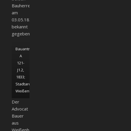
Bauherren
am
03.05.1834
bekannt
gegeben.
Bauantrag
A
121-
J1.2,
1833;
Stadtarchiv
Weißenhorn
Der
Advocat
Bauer
aus
Weißenhorn