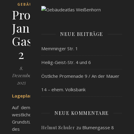
GEBÄUDE
Prof.-
Jann-
NEUE BEITRÄGE
Gasse
Memminger Str. 1
2
Heilig-Geist-Str. 4 und 6
8.
Dezember
Östliche Promenade 9 / An der Mauer
2025
14 – ehem. Volksbank
Lageplan
Auf dem
NEUE KOMMENTARE
westlichen
Grundstücksteil
zu
Blumengasse 8
Helmut Schuler
des