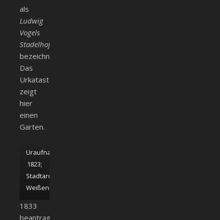
als
Ludwig
Vogels
Stadelhofstatt
bezeichnet.
Das
Urkataster
zeigt
hier
einen
Garten.
Uraufnahme
1823;
Stadtarchiv
Weißenhorn
1833
beantragte