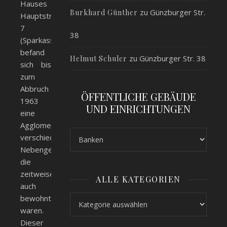
Hauses
zu
Günzburger Str.
Burkhard Günther
Hauptstr.
7
38
(Sparkasse)
befand
zu
Günzburger Str. 38
Helmut Schuler
sich bis
zum
Abbruch
ÖFFENTLICHE GEBÄUDE
1963
UND EINRICHTUNGEN
eine
Agglomeration
verschiedener
Nebengebäude,
die
zeitweise
ALLE KATEGORIEN
auch
bewohnt
Alle Kategorien
waren.
Dieser