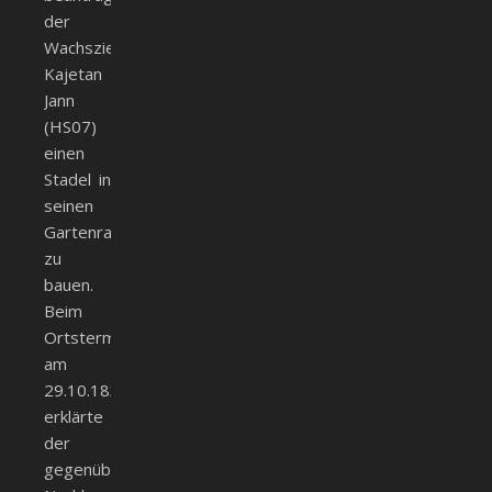
der
Wachszieher
Kajetan
Jann
(HS07)
einen
Stadel in
seinen
Gartenraum
zu
bauen.
Beim
Ortstermin
am
29.10.1833
erklärte
der
gegenüberliegende