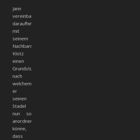
Jann
vereinbarte
daraufhin
mit
seinem
Nachbarn
Klotz
einen
Grundstückstausch,
nach
welchem
er
seinen
Stadel
nun so
anordnen
könne,
dass