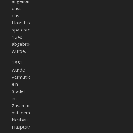
angenommen,
dass
das
Haus bis
spätestens
1548
abgebrochen
wurde.
1651
wurde
vermutlich
ein
Stadel
im
Zusammenhang
mit dem
Neubau
Hauptstr.