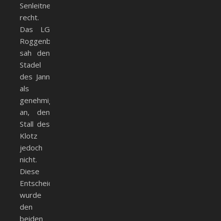
Senleitner
recht.
Das LG
Roggenburg
sah den
Stadel
des Jann
als
genehmigungsfähig
an, den
Stall des
Klotz
jedoch
nicht.
Diese
Entscheidung
wurde
den
beiden