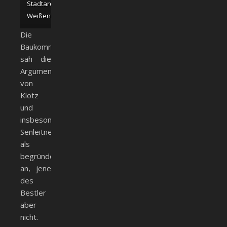
Stadtarchiv
Weißenhorn
Die
Baukommission
sah die
Argumente
von
Klotz
und
insbesondere
Senleitner
als
begründet
an, jene
des
Bestler
aber
nicht.