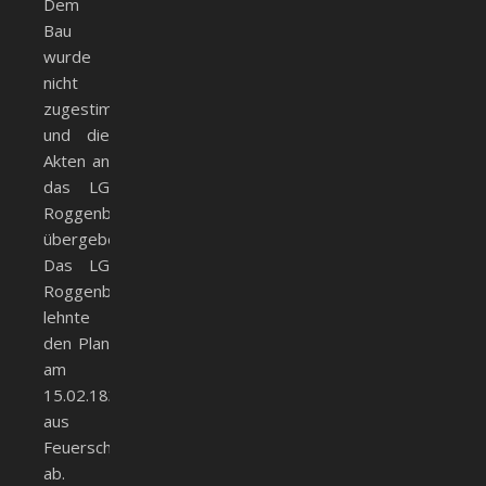
Dem
Bau
wurde
nicht
zugestimmt
und die
Akten an
das LG
Roggenburg
übergeben.
Das LG
Roggenburg
lehnte
den Plan
am
15.02.1834
aus
Feuerschutzgründen
ab.