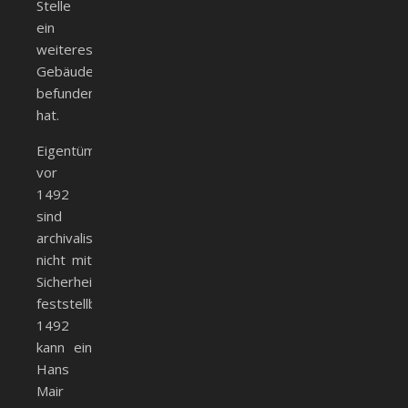
Stelle
ein
weiteres
Gebäude
befunden
hat.
Eigentümer
vor
1492
sind
archivalisch
nicht mit
Sicherheit
feststellbar.
1492
kann ein
Hans
Mair