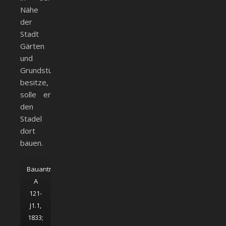
Nähe
der
Stadt
Gärten
und
Grundstücke
besitze,
solle er
den
Stadel
dort
bauen.
Bauantrag
A
121-
J1.1,
1833;