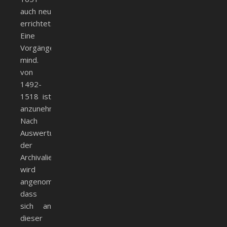
auch neu
errichtet.
Eine
Vorgängerbebauung
mind.
von
1492-
1518 ist
anzunehmen.
Nach
Auswertung
der
Archivalien
wird
angenommen,
dass
sich an
dieser