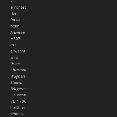
7
errichtet,
der
fortan
beim
Anwesen
HS07
mit
erwähnt
wird
(
Hans
Christoph
Wagners
Stadel,
Bürgermeister,
Hauptstr.
7). 1706
heißt es
Mathes