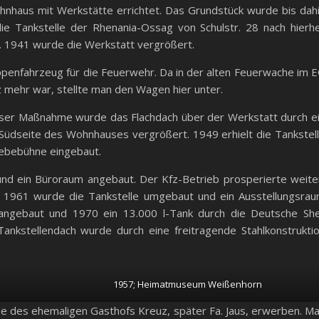
nhaus mit Werkstätte errichtet. Das Grundstück wurde bis dah
e Tankstelle der Rhenania-Ossag von Schulstr. 28 nach hierh
t. 1941 wurde die Werkstatt vergrößert.
ppenfahrzeug für die Feuerwehr. Da in der alten Feuerwache im 
mehr war, stellte man den Wagen hier unter.
ser Maßnahme wurde das Flachdach über der Werkstatt durch e
 Südseite des Wohnhauses vergrößert. 1949 erhielt die Tankstel
ebebühne eingebaut.
nd ein Büroraum angebaut. Der Kfz-Betrieb prosperierte weite
 1961 wurde die Tankstelle umgebaut und ein Ausstellungsra
angebaut und 1970 ein 13.000 l-Tank durch die Deutsche She
Tankstellendach wurde durch eine freitragende Stahlkonstrukti
1957; Heimatmuseum Weißenhorn
e des ehemaligen Gasthofs Kreuz, später Fa. Jaus, erwerben. M