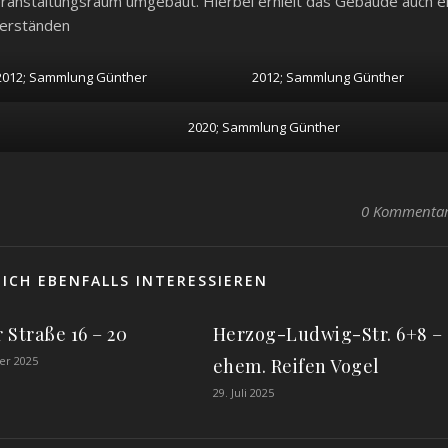
ranstaltungsraum umgebaut. Hierbei erhielt das Gebäude auch e
berständen
2012; Sammlung Günther
2012; Sammlung Günther
2020; Sammlung Günther
0 Kommenta
ICH EBENFALLS INTERESSIEREN
 Straße 16 – 20
Herzog-Ludwig-Str. 6+8 –
er 2025
ehem. Reifen Vogel
29. Juli 2025