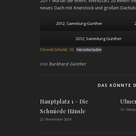
2011 wurde die ehem. Werkstatt zu einem Ve
neues Dach mit Kniestock und großen Dachü
2012; Sammlung Günther
2012; Sammlung Günther
Chronik Schulstr. 33
Herunterladen
Von
Burkhard Günther
DAS KÖNNTE D
Hauptplatz 1 – Die
Ulmer
13. Oktob
Schmiede Hänsle
22. November 2024