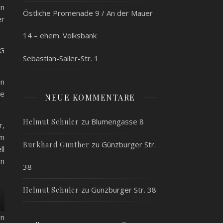
in
Östliche Promenade 9 / An der Mauer
er
14 – ehem. Volksbank
EG
Sebastian-Sailer-Str. 1
in
le
NEUE KOMMENTARE
zu
Blumengasse 8
Helmut Schuler
r,
um
zu
Günzburger Str.
Burkhard Günther
ll
on
38
zu
Günzburger Str. 38
Helmut Schuler
an