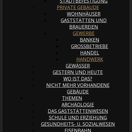
STADTBEFESTIGUNG
PRIVATE GEBÄUDE
WOHNHÄUSER
GASTSTÄTTEN UND
BRAUEREIEN
GEWERBE
BANKEN
GROSSBETRIEBE
HANDEL
HANDWERK
GEWÄSSER
GESTERN UND HEUTE
WO IST DAS?
NICHT MEHR VORHANDENE
GEBÄUDE
THEMEN
ARCHÄOLOGIE
DAS GASTSTÄTTENWESEN
SCHULE UND ERZIEHUNG
GESUNDHEITS- U. SOZIALWESEN
EISENBAHN