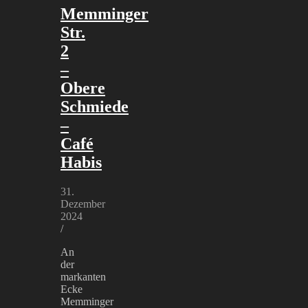
Memminger
Str.
2
–
Obere
Schmiede
–
Café
Habis
31.
Dezember
2024
/
An
der
markanten
Ecke
Memminger