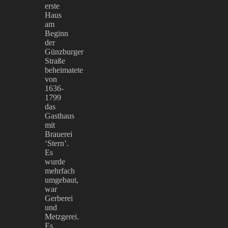
erste
Haus
am
Beginn
der
Günzburger
Straße
beheimatete
von
1636-
1799
das
Gasthaus
mit
Brauerei
‘Stern’.
Es
wurde
mehrfach
umgebaut,
war
Gerberei
und
Metzgerei.
Es