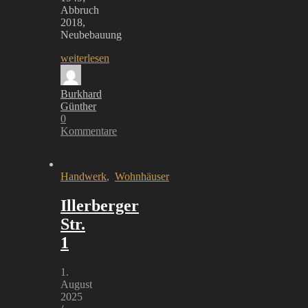
Abbruch
2018,
Neubebauung
weiterlesen
Burkhard
Günther
0
Kommentare
Handwerk
,
Wohnhäuser
Illerberger
Str.
1
1.
August
2025