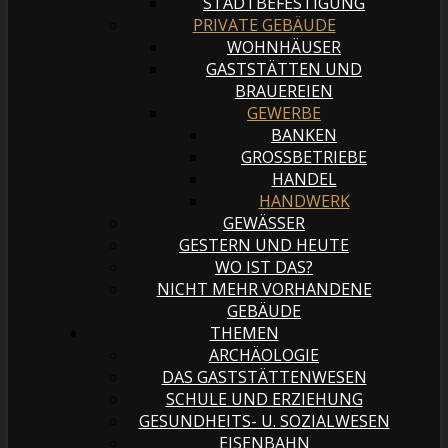
STADTBEFESTIGUNG
PRIVATE GEBÄUDE
WOHNHÄUSER
GASTSTÄTTEN UND
BRAUEREIEN
GEWERBE
BANKEN
GROSSBETRIEBE
HANDEL
HANDWERK
GEWÄSSER
GESTERN UND HEUTE
WO IST DAS?
NICHT MEHR VORHANDENE
GEBÄUDE
THEMEN
ARCHÄOLOGIE
DAS GASTSTÄTTENWESEN
SCHULE UND ERZIEHUNG
GESUNDHEITS- U. SOZIALWESEN
EISENBAHN