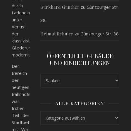
durch
zu
Günzburger Str.
Burkhard Günther
Ladeneinbau
unter
38
Verlust
der
zu
Günzburger Str. 38
Helmut Schuler
klassizistischen
Gliederung
modernisiert
ÖFFENTLICHE GEBÄUDE
UND EINRICHTUNGEN
Der
Bereich
der
heutigen
Bahnhofstraße
war
ALLE KATEGORIEN
früher
Alle Kategorien
Teil der
Stadtbefestigung
mit Wall