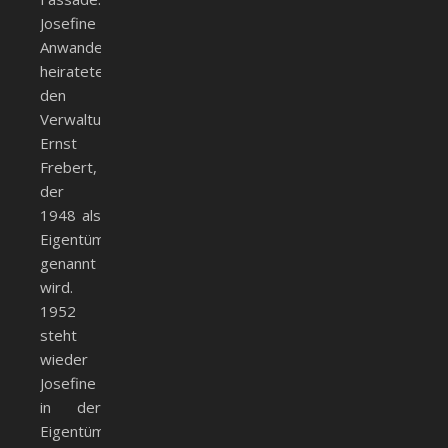
Josefine
Anwander
heiratete
den
Verwaltungsangestellten
Ernst
Frebert,
der
1948 als
Eigentümer
genannt
wird.
1952
steht
wieder
Josefine
in der
Eigentümerliste,