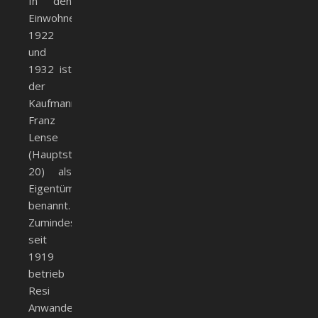
In den
Einwohnerverzeichnissen
1922
und
1932 ist
der
Kaufmann
Franz
Lense
(Hauptstr.
20) als
Eigentümer
benannt.
Zumindest
seit
1919
betrieb
Resi
Anwander