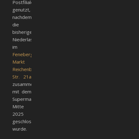
Postfiliale
genutzt,
nachdem
die
bisherige
Niederlassung
im
Feneberg-
Markt
Reichenbacher
Str. 21a
zusammen
mit dem
Supermarkt
Mitte
2025
geschlossen
wurde.