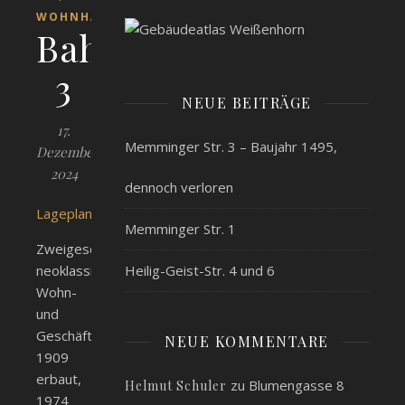
WOHNHÄUSER
Bahnhofstraße
3
NEUE BEITRÄGE
17.
Memminger Str. 3 – Baujahr 1495,
Dezember
2024
dennoch verloren
Lageplan
Memminger Str. 1
Zweigeschossiges
neoklassizistisches
Heilig-Geist-Str. 4 und 6
Wohn-
und
Geschäftshaus,
NEUE KOMMENTARE
1909
erbaut,
zu
Blumengasse 8
Helmut Schuler
1974