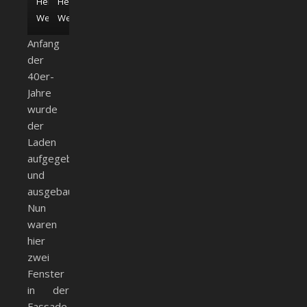
Heimatmuseum
Heimatmuseum
Weißenhorn
Weißenhorn
Anfang
der
40er-
Jahre
wurde
der
Laden
aufgegeben
und
ausgebaut.
Nun
waren
hier
zwei
Fenster
in der
Fassade.