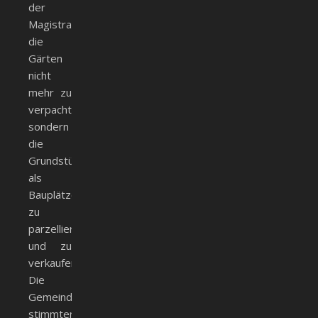
der
Magistrat,
die
Gärten
nicht
mehr zu
verpachten
sondern
die
Grundstücke
als
Bauplätze
zu
parzellieren
und zu
verkaufen.
Die
Gemeindebevollmächtigten
stimmten