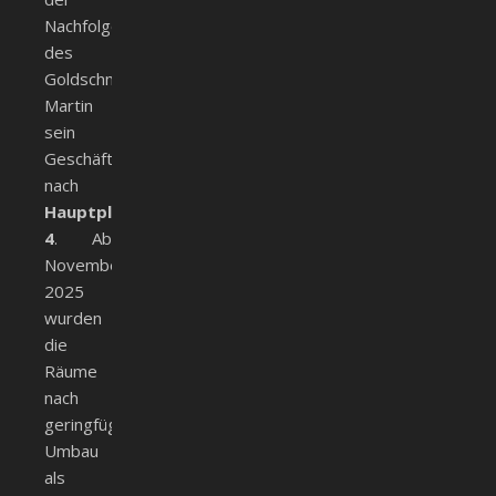
Nachfolger
des
Goldschmieds
Martin
sein
Geschäft
nach
Hauptplatz
4
. Ab
November
2025
wurden
die
Räume
nach
geringfügigem
Umbau
als