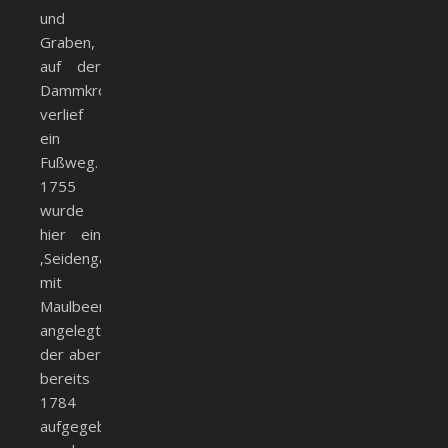
und
Graben,
auf der
Dammkrone
verlief
ein
Fußweg.
1755
wurde
hier ein
‚Seidengarten
mit
Maulbeerbäumen
angelegt,
der aber
bereits
1784
aufgegeben