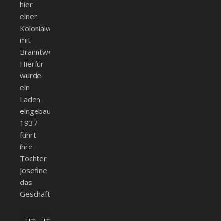
hier
einen
Kolonialwarenladen
mit
Branntweinverkauf.
Hierfür
wurde
ein
Laden
eingebaut.
1937
führt
ihre
Tochter
Josefine
das
Geschäft.
um
um