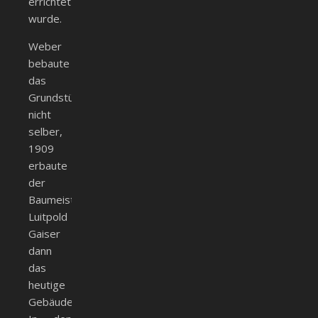
errichtet
wurde.
Weber
bebaute
das
Grundstück
nicht
selber,
1909
erbaute
der
Baumeister
Luitpold
Gaiser
dann
das
heutige
Gebäude.