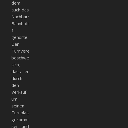
dem
auch das
Nachbarhaus
Bahnhofstr.
1
gehörte.
Der
Turnverein
beschwerte
sich,
dass er
durch
den
Verkauf
um
seinen
Turnplatz
gekommen
sei und