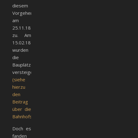
diesem
Vorgehen
am
25.11.1877
zu. Am
15.02.1878
wurden
die
Bauplätze
versteigert.
(siehe
hierzu
den
Beitrag
über die
Bahnhofstraße)
Doch es
fanden