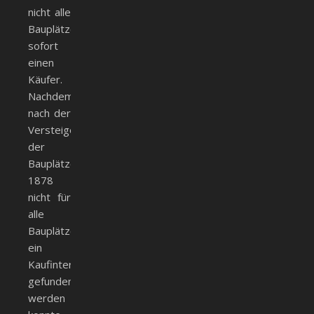
nicht alle
Bauplätze
sofort
einen
Käufer.
Nachdem
nach der
Versteigerung
der
Bauplätze
1878
nicht für
alle
Bauplätze
ein
Kaufinteressent
gefunden
werden