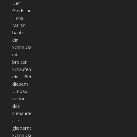
Der
Goldschmied
Hans
Martin
baute
ein
Schmuckwarengeschäft
mit
breiter
Schaufensterfront
ein. Bei
diesem
Umbau
verlor
das
Gebäude
alle
gliedernden
Schmuckelemente.