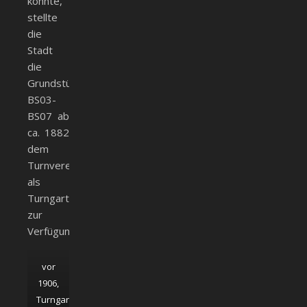
konnte,
stellte
die
Stadt
die
Grundstücke
BS03-
BS07 ab
ca. 1882
dem
Turnverein
als
Turngarten
zur
Verfügung.
vor
1906,
Turngarten;