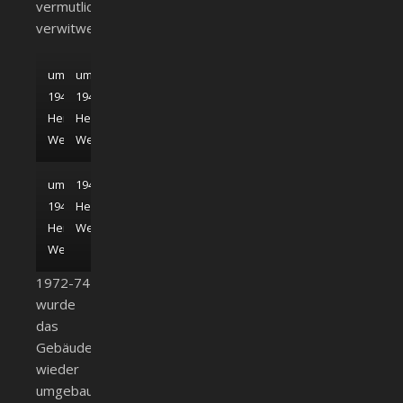
vermutlich
verwitwet.
um
um
1942;
1942;
Heimatmuseum
Heimatmuseum
Weißenhorn
Weißenhorn
um
1946;
1942;
Heimatmuseum
Heimatmuseum
Weißenhorn
Weißenhorn
1972-74
wurde
das
Gebäude
wieder
umgebaut.