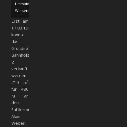
Heimatmuseum
Weißenhorn
Erst am
17.03.1904
konnte
das
Grundstück
Bahnhofstr.
2
verkauft
werden:
210 m²
für 480
M an
den
Sattlermeister
Alois
Weber,