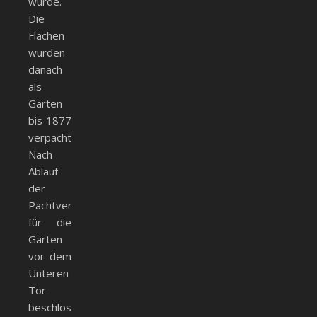
wurde.
Die
Flächen
wurden
danach
als
Gärten
bis 1877
verpachtet.
Nach
Ablauf
der
Pachtverträge
für die
Gärten
vor dem
Unteren
Tor
beschloss