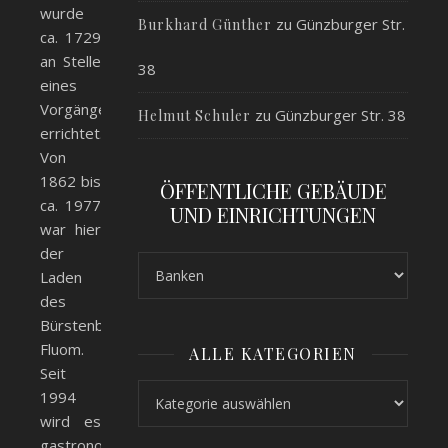
wurde
zu
Günzburger Str.
Burkhard Günther
ca. 1729
an Stelle
38
eines
Vorgängerbaus
zu
Günzburger Str. 38
Helmut Schuler
errichtet.
Von
1862 bis
ÖFFENTLICHE GEBÄUDE
ca. 1977
UND EINRICHTUNGEN
war hier
der
Laden
des
Bürstenbinders
Fluom.
ALLE KATEGORIEN
Seit
Alle Kategorien
1994
wird es
gastronomisch