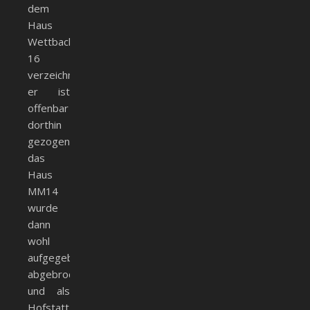
dem
Haus
Wettbach
16
verzeichnet,
er ist
offenbar
dorthin
gezogen;
das
Haus
MM14
wurde
dann
wohl
aufgegeben,
abgebrochen
und als
Hofstatt