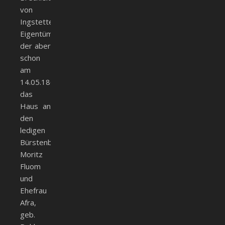
von
Ingstetten
Eigentümer,
der aber
schon
am
14.05.1862
das
Haus an
den
ledigen
Bürstenbinder
Moritz
Fluom
und
Ehefrau
Afra,
geb.