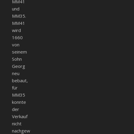
MM41
und
MM35.
MM41
wird
1660
von
seinem
Sohn
Georg
neu
bebaut,
für
MM35
konnte
der
Verkauf
nicht
nachgewiesen