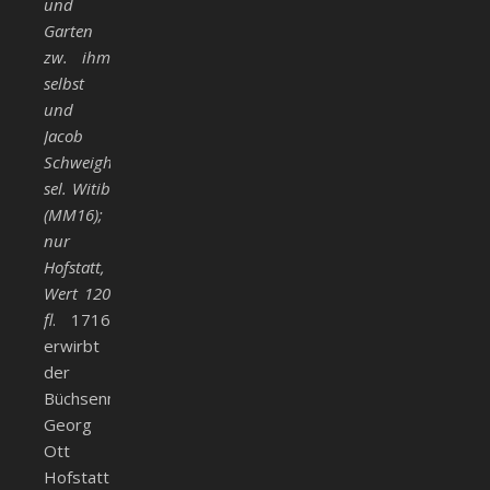
und
Garten
zw. ihm
selbst
und
Jacob
Schweigharts
sel. Witib
(MM16);
nur
Hofstatt,
Wert 120
fl
. 1716
erwirbt
der
Büchsenmacher
Georg
Ott
Hofstatt