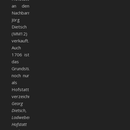
an den
Nachbarn
Jörg
Dietsch
(MM12)
verkauft.
Auch
1706 ist
das
Grundstück
noch nur
als
Hofstatt
verzeichnet:
Georg
Dietsch,
Lodweber,item
Hofstatt