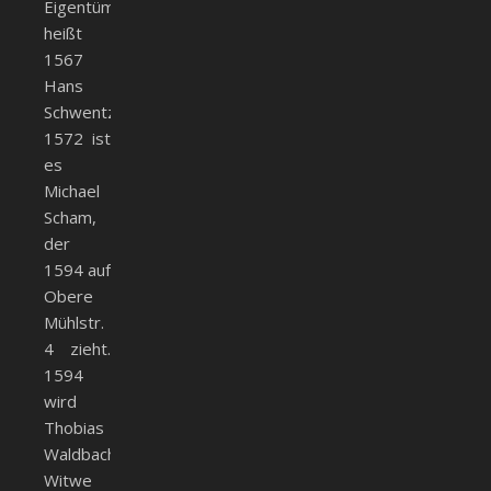
Eigentümer
heißt
1567
Hans
Schwentzl,
1572 ist
es
Michael
Scham,
der
1594 auf
Obere
Mühlstr.
4 zieht.
1594
wird
Thobias
Waldbachs
Witwe