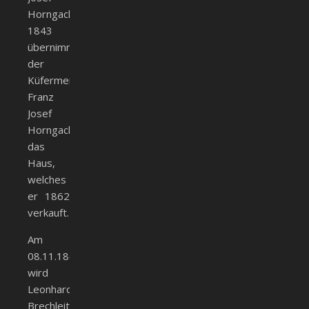
Horngacher.
1843
übernimmt
der
Küfermeister
Franz
Josef
Horngacher
das
Haus,
welches
er 1862
verkauft.
Am
08.11.1860
wird
Leonhard
Brechleiter