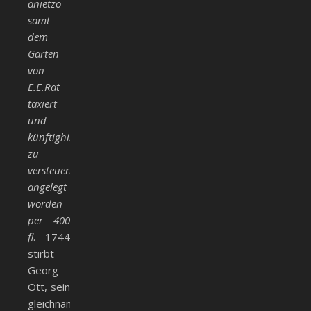
anietzo
samt
dem
Garten
von
E.E.Rat
taxiert
und
künftighin
zu
versteuern
angelegt
worden
per 400
fl
. 1744
stirbt
Georg
Ott, sein
gleichnamiger