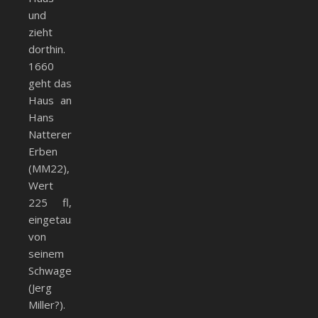
und
zieht
dorthin.
1660
geht das
Haus an
Hans
Natterers
Erben
(MM22),
Wert
225 fl,
eingetauscht
von
seinem
Schwager
(Jerg
Miller?).