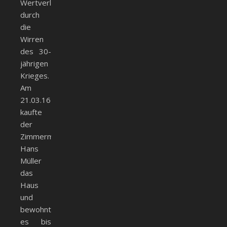
Wertverlust
durch
die
Wirren
des 30-
jährigen
Krieges.
Am
21.03.1641
kaufte
der
Zimmermann
Hans
Müller
das
Haus
und
bewohnte
es bis