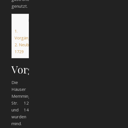
genutzt.
Inhalt
1.
Vorgängerbebauung
2.
Neubebauung
1729
Vorgängerbebauung
Die
Häuser
Memminger
Str. 12
und 14
wurden
mind.