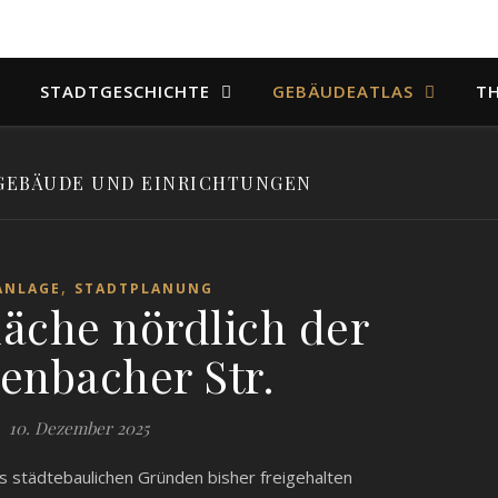
STADTGESCHICHTE
GEBÄUDEATLAS
T
GEBÄUDE UND EINRICHTUNGEN
,
ANLAGE
STADTPLANUNG
läche nördlich der
enbacher Str.
10. Dezember 2025
us städtebaulichen Gründen bisher freigehalten