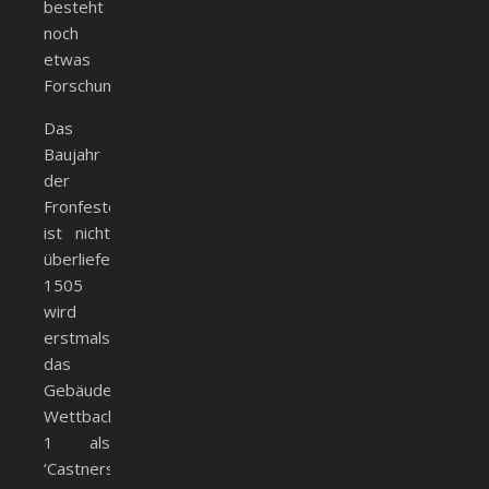
besteht
noch
etwas
Forschungsbedarf.
Das
Baujahr
der
Fronfeste
ist nicht
überliefert.
1505
wird
erstmals
das
Gebäude
Wettbach
1 als
‘Castners