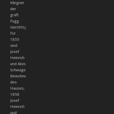
Klingner
der
gräfl.
Fugg.
Gerichtsgehilfe.
Für
1855
sind
Josef
Heinrich
und Alois
Schwager
Bewohner
des
Hauses,
1858
Josef
Heinrich
und