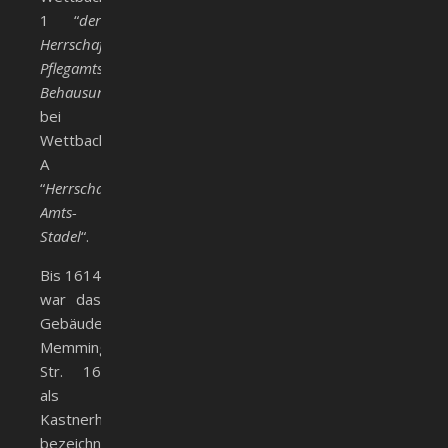
1 “
der
Herrschaft
Pflegamts
Behausung
“,
bei
Wettbach
A
“
Herrschafts
Amts-
Stadel
“.
Bis 1614
war das
Gebäude
Memminger
Str. 16
als
Kastnerhaus
bezeichnet