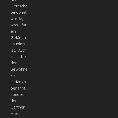
Herrschaft
bewohnt
wurde,
was für
ein
Gefängnis
unüblich
ist. Auch
ist bei
den
Bewohnern
kein
Gefängniswärter
benannt,
sondern
der
Gärtner.
Hier