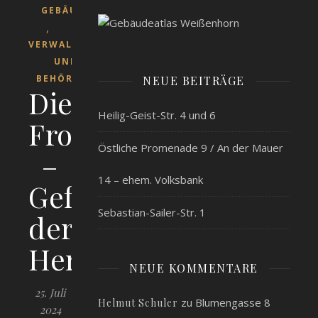
GEBÄUDE
,
VERWALTUNG
UND
BEHÖRDEN
NEUE BEITRÄGE
Die
Heilig-Geist-Str. 4 und 6
Fronfeste
Östliche Promenade 9 / An der Mauer
–
14 – ehem. Volksbank
Gefängnis
Sebastian-Sailer-Str. 1
der
Herrschaft
NEUE KOMMENTARE
25. Juli
zu
Blumengasse 8
Helmut Schuler
2024