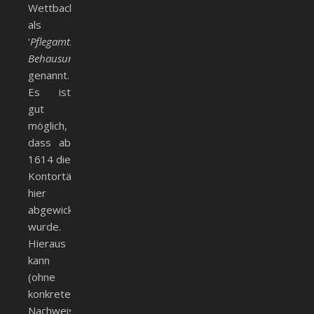
Wettbach
als
‘
Pflegamts
Behausung
‘
genannt.
Es ist
gut
möglich,
dass ab
1614 die
Kontortätigkeit
hier
abgewickelt
wurde.
Hieraus
kann
(ohne
konkreten
Nachweis)