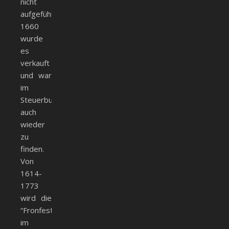
nicht
aufgeführt.
1660
wurde
es
verkauft
und war
im
Steuerbuch
auch
wieder
zu
finden.
Von
1614-
1773
wird die
“Fronfeste”
im