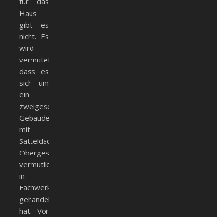
für das
Haus
gibt es
nicht. Es
wird
vermutet,
dass es
sich um
ein
zweigeschossiges
Gebäude
mit
Satteldach,
Obergeschoss
vermutlich
in
Fachwerk,
gehandelt
hat. Vor