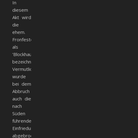
In
diesem
Akt wird
die
ehem.
Fronfeste
als
‘Blockhaus’
bezeichnet.
Vermutlich
wurde
bei dem
Abbruch
auch die
nach
Süden
führende
Einfriedungsmauer
abgebrochen.