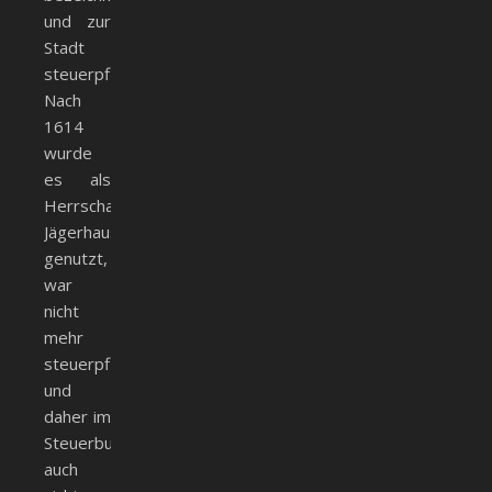
und zur
Stadt
steuerpflichtig.
Nach
1614
wurde
es als
Herrschaftl.
Jägerhaus
genutzt,
war
nicht
mehr
steuerpflichtig
und
daher im
Steuerbuch
auch