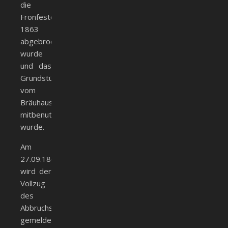
die
Fronfeste
1863
abgebrochen
wurde
und das
Grundstück
vom
Bräuhaus
mitbenutzt
wurde.
Am
27.09.1863
wird der
Vollzug
des
Abbruchs
gemeldet.