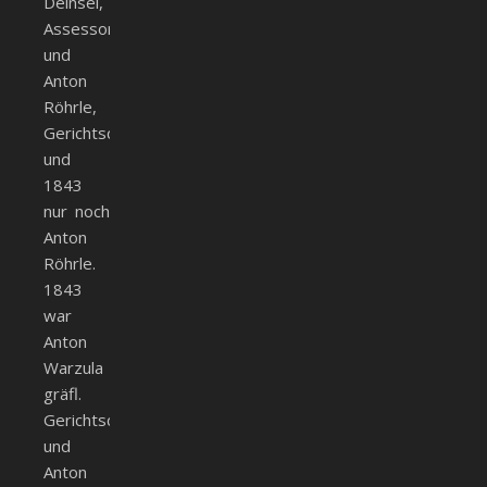
Deinsel,
Assessor
und
Anton
Röhrle,
Gerichtsdiener,
und
1843
nur noch
Anton
Röhrle.
1843
war
Anton
Warzula
gräfl.
Gerichtsdiener
und
Anton