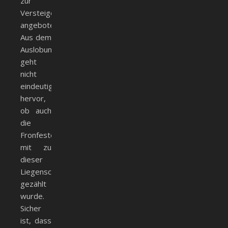
zur
Versteigerung
angeboten.
Aus dem
Auslobungstext
geht
nicht
eindeutig
hervor,
ob auch
die
Fronfeste
mit zu
dieser
Liegenschaft
gezählt
wurde.
Sicher
ist, dass