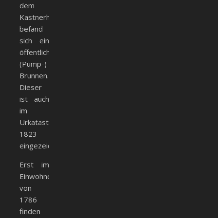
dem
Kastnerhaus
befand
sich ein
öffentlicher
(Pump-)
Brunnen.
Dieser
ist auch
im
Urkataster
1823
eingezeichnet.
Erst im
Einwohnerverzeichnis
von
1786
finden