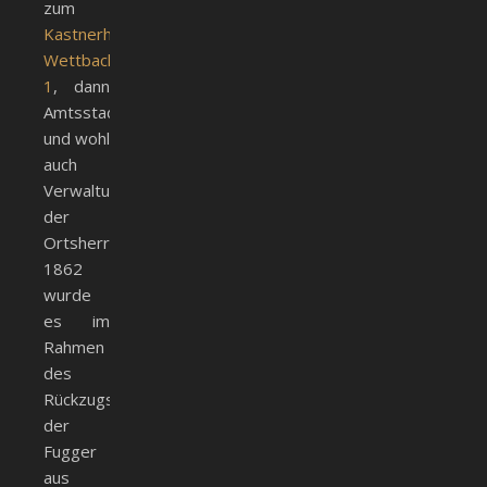
zum
Kastnerhaus
Wettbach
1
, dann
Amtsstadel
und wohl
auch
Verwaltungssitz
der
Ortsherrschaft.
1862
wurde
es im
Rahmen
des
Rückzugs
der
Fugger
aus