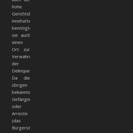
hohe
Gerichtsbarkeit
innehatten,
benötigten
sie auch
einen
Ort zur
Verwahrung
der
Delinquenten.
Da die
übrigen
bekannten
Gefängnisse
oder
Arreste
(das
Bürgerstüble