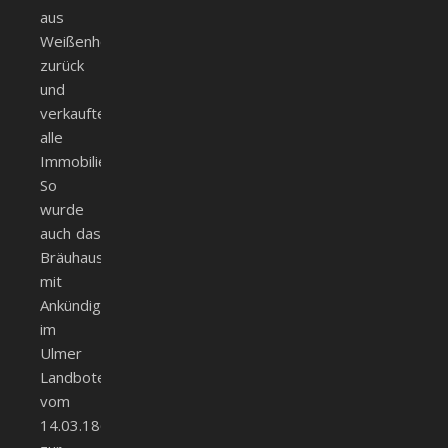
aus
Weißenhorn
zurück
und
verkauften
alle
Immobilien.
So
wurde
auch das
Bräuhaus
mit
Ankündigung
im
Ulmer
Landboten
vom
14.03.1863