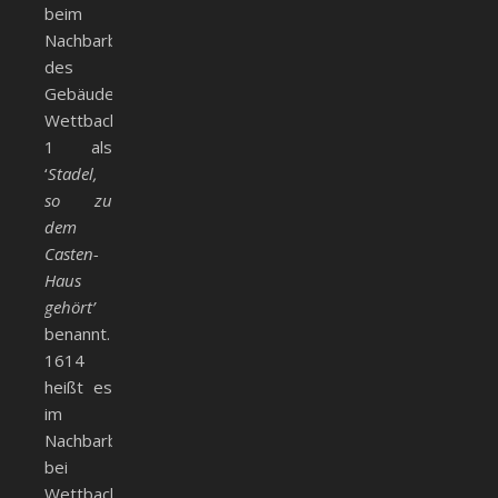
beim
Nachbarbeschrieb
des
Gebäudes
Wettbach
1 als
‘
Stadel,
so zu
dem
Casten-
Haus
gehört’
benannt.
1614
heißt es
im
Nachbarbeschrieb
bei
Wettbach