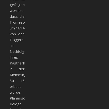
gefolgert
werden,
dass die
Fronfeste
um 1614
von den
Fuggern
als
Nachfolger
ihres
Kastnerhauses
in der
Memminger
Str. 16
erbaut
wurde.
Planerische
Belege