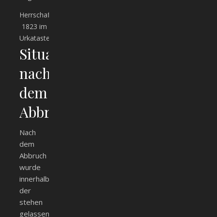
Herrschaftsbereich
1823 im
Urkataster
Situation
nach
dem
Abbruch
Nach
dem
Abbruch
wurde
innerhalb
der
stehen
gelassenen