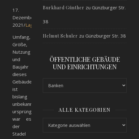
zu
Günzburger Str.
Burkhard Günther
17.
Dezember
38
2021/
Lageplan
zu
Günzburger Str. 38
Helmut Schuler
Umfang,
Größe,
Nutzung
ÖFFENTLICHE GEBÄUDE
und
UND EINRICHTUNGEN
Baujahr
dieses
Gebäudes
ist
bislang
unbekannt;
ALLE KATEGORIEN
ursprünglich
war es
Alle Kategorien
der
Stadel