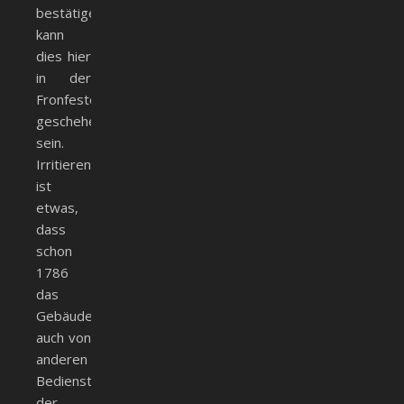
bestätigen,
kann
dies hier
in der
Fronfeste
geschehen
sein.
Irritierend
ist
etwas,
dass
schon
1786
das
Gebäude
auch von
anderen
Bediensteten
der