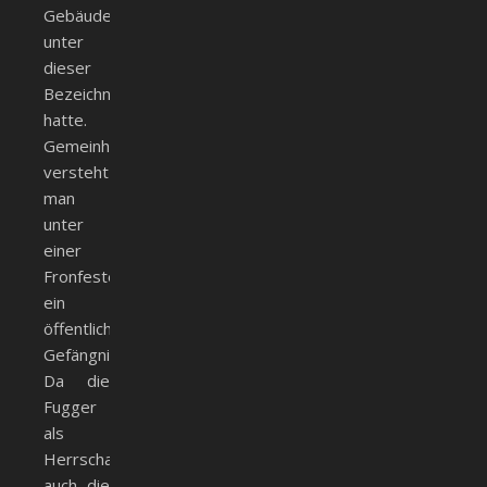
Gebäude
unter
dieser
Bezeichnung
hatte.
Gemeinhin
versteht
man
unter
einer
Fronfeste
ein
öffentliches
Gefängnis.
Da die
Fugger
als
Herrschaft
auch die