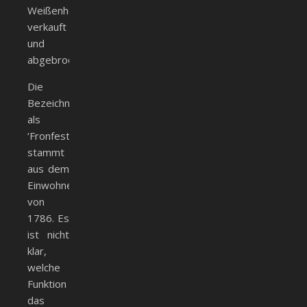
Weißenhorn
verkauft
und
abgebrochen.
Die
Bezeichnung
als
‘Fronfeste’
stammt
aus dem
Einwohnerverzeichnis
von
1786. Es
ist nicht
klar,
welche
Funktion
das