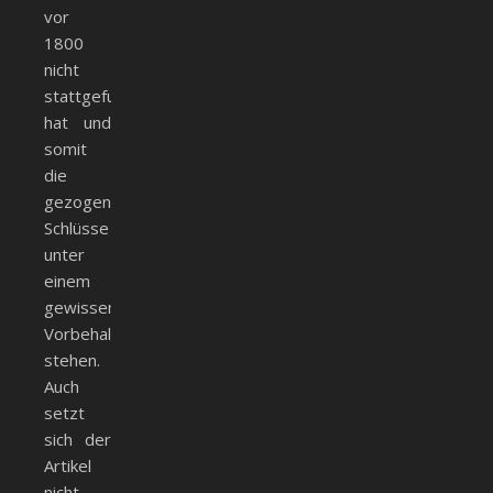
vor
1800
nicht
stattgefunden
hat und
somit
die
gezogenen
Schlüsse
unter
einem
gewissen
Vorbehalt
stehen.
Auch
setzt
sich der
Artikel
nicht