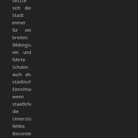
setzte
sich die
Stadt
immer
für ein
breites
Bildungsangebot
ein und
führte
Schulen
auch als
städtische
Einrichtung,
wenn
staatlicherseits
die
Unterstützung
fehlte.
Besonders