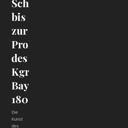
Schulwesen
bis
zur
Proklamation
des
Kgr.
Bayern
1806
Die
Kunst
des