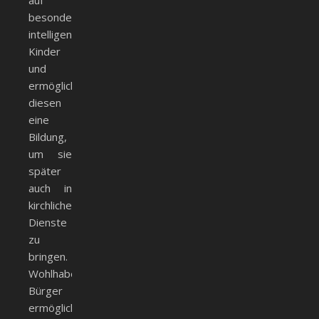
auf
besonders
intelligente
Kinder
und
ermöglichten
diesen
eine
Bildung,
um sie
später
auch in
kirchliche
Dienste
zu
bringen.
Wohlhabendere
Bürger
ermöglichten