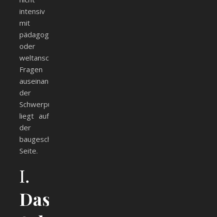
intensiv
mit
pädagogischen
oder
weltanschaulichen
Fragen
auseinander,
der
Schwerpunkt
liegt auf
der
baugeschichtlichen
Seite.
I.
Das