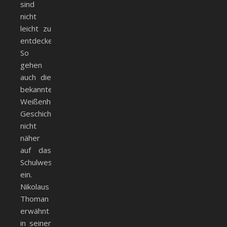
sind
nicht
leicht zu
entdecken.
So
gehen
auch die
bekannten
Weißenhorner
Geschichtsschreiber
nicht
näher
auf das
Schulwesen
ein.
Nikolaus
Thoman
erwähnt
in seiner