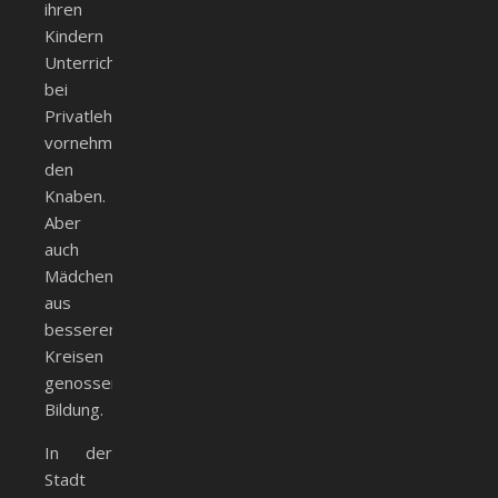
ihren
Kindern
Unterricht
bei
Privatlehrern,
vornehmlich
den
Knaben.
Aber
auch
Mädchen
aus
besseren
Kreisen
genossen
Bildung.
In der
Stadt