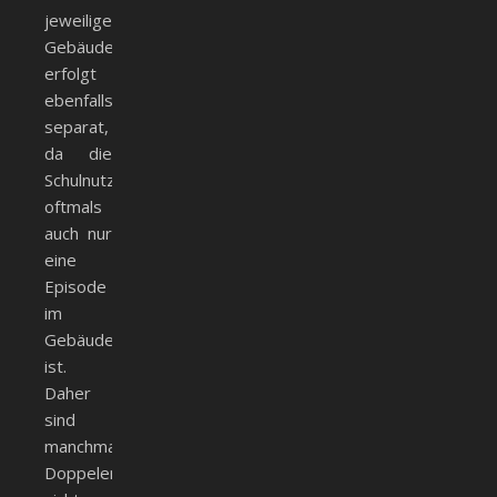
jeweiligen
Gebäude
erfolgt
ebenfalls
separat,
da die
Schulnutzung
oftmals
auch nur
eine
Episode
im
Gebäudeleben
ist.
Daher
sind
manchmal
Doppelerwähnungen