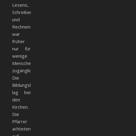
Lesens,
Schreibens
und
Rechnens
war
früher
nur für
wenige
Menschen
zugänglich.
Die
Bildungshoheit
lag bei
den
Kirchen.
Die
Pfarrer
achteten