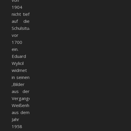
von
1904
nicht tief
auf die
Schulsituation
vor
1700
ein.
Eduard
Wylicil
widmet
in seinen
‚Bilder
aus der
Vergangenheit
Weißenhorns‘
aus dem
Jahr
1958