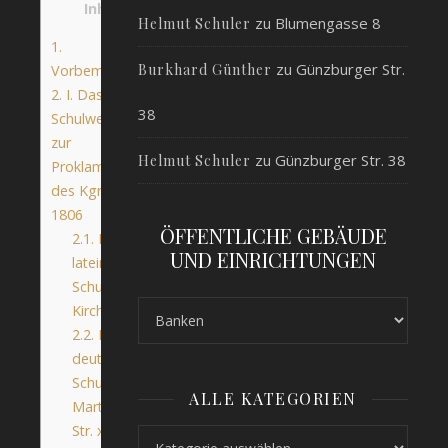
Inhalt
zu
Blumengasse 8
Helmut Schuler
1.
zu
Günzburger Str.
Burkhard Günther
Vorbemerkung
2.
I. Das
38
Schulwesen bis
zur
zu
Günzburger Str. 38
Helmut Schuler
Proklamation
des Kgr. Bayern
1806
ÖFFENTLICHE GEBÄUDE
2.1.
Das
UND EINRICHTUNGEN
lateinische
Schulhaus
Kirchplatz 4
2.2.
Das
deutsche
Schulhaus
ALLE KATEGORIEN
Martin-Kuen-
Str. x
Alle Kategorien