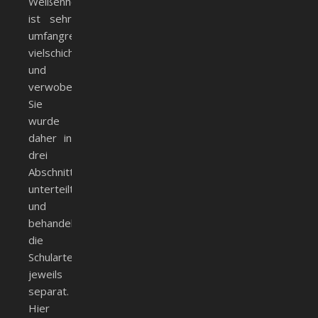
Weißenhorn
ist sehr
umfangreich,
vielschichtig
und
verwoben.
Sie
wurde
daher in
drei
Abschnitte
unterteilt
und
behandelt
die
Schularten
jeweils
separat.
Hier