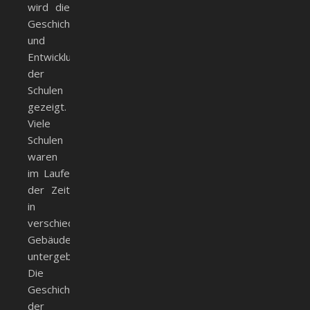
wird die
Geschichte
und
Entwicklung
der
Schulen
gezeigt.
Viele
Schulen
waren
im Laufe
der Zeit
in
verschiedenen
Gebäuden
untergebracht.
Die
Geschichte
der