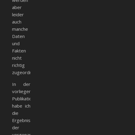
werden
aber
leider
auch
manche
Daten
und
Fakten
nicht
richtig
zugeordnet.
In der
vorliegenden
Publikation
habe ich
die
Ergebnisse
der
vorgenannten