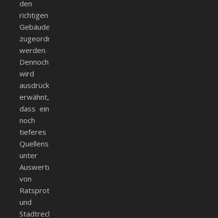
den
richtigen
Gebäuden
zugeordnet
werden.
Dennoch
wird
ausdrücklich
erwähnt,
dass ein
noch
tieferes
Quellenstudium
unter
Auswertung
von
Ratsprotokollen
und
Stadtrechnungen