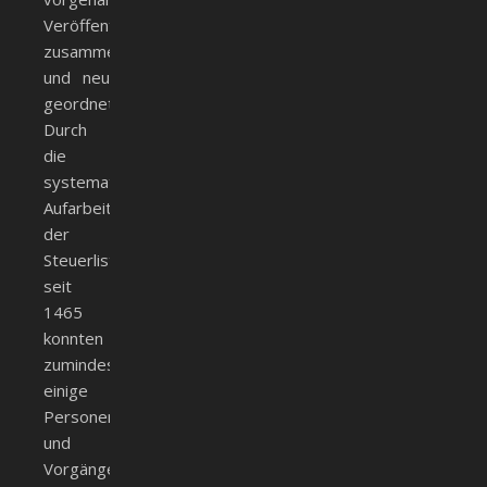
Veröffentlichungen
zusammengefasst
und neu
geordnet.
Durch
die
systematische
Aufarbeitung
der
Steuerlisten
seit
1465
konnten
zumindest
einige
Personen
und
Vorgänge