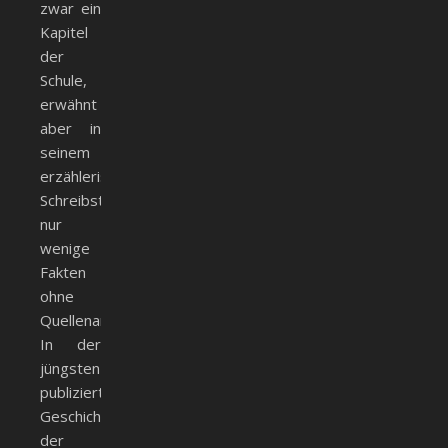
zwar ein
Kapitel
der
Schule,
erwähnt
aber in
seinem
erzählerischen
Schreibstil
nur
wenige
Fakten
ohne
Quellenangaben.
In der
jüngsten
publizierten
Geschichte
der