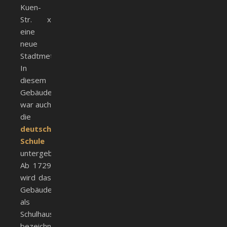
Kuen-
Str. x
eine
neue
Stadtmetzg.
In
diesem
Gebäude
war auch
die
deutsche
Schule
untergebracht.
Ab 1729
wird das
Gebäude
als
Schulhaus
bezeichnet