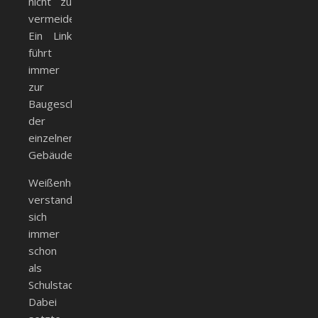
nicht zu
vermeiden.
Ein Link
führt
immer
zur
Baugeschichte
der
einzelnen
Gebäude.
Weißenhorn
verstand
sich
immer
schon
als
Schulstadt.
Dabei