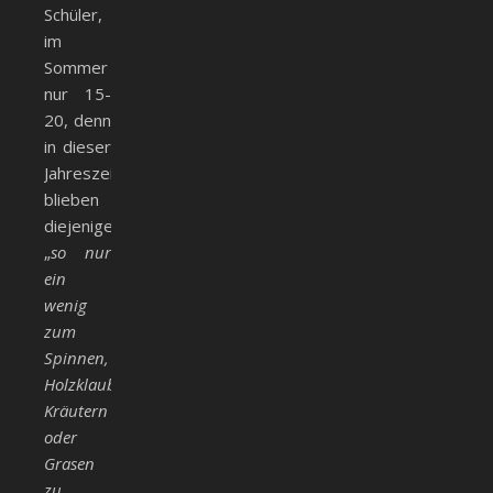
Schüler,
im
Sommer
nur 15-
20, denn
in dieser
Jahreszeit
blieben
diejenigen,
„
so nur
ein
wenig
zum
Spinnen,
Holzklauben,
Kräutern
oder
Grasen
zu