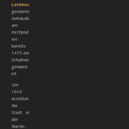
Lateinschule
genannte
Gebäude
am
Kirchplatz,
wo
bereits
1475 ein
Schulmeister
genannt
ist.
Um
1610
errichtete
die
Stadt in
der
Martin-