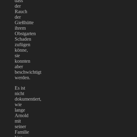
dass
der
Rauch
der
Gießhütte
ihrem
Obstgarten
Schaden
zufügen
könne,
sie
konnten
aber
beschwichtigt
werden.
Es ist
nicht
dokumentiert,
wie
lange
Arnold
mit
seiner
Familie