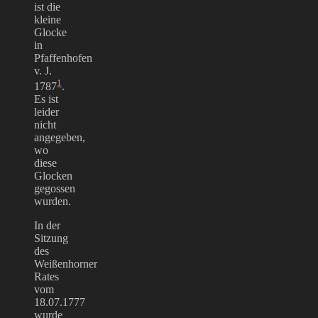
ist die
kleine
Glocke
in
Pfaffenhofen
v. J.
1
1787
.
Es ist
leider
nicht
angegeben,
wo
diese
Glocken
gegossen
wurden.
In der
Sitzung
des
Weißenhorner
Rates
vom
18.07.1777
wurde