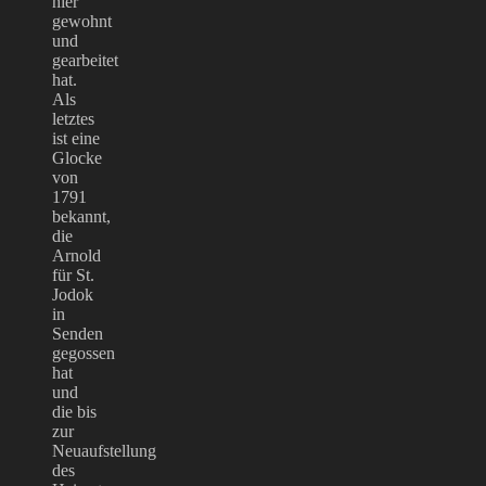
hier
gewohnt
und
gearbeitet
hat.
Als
letztes
ist eine
Glocke
von
1791
bekannt,
die
Arnold
für St.
Jodok
in
Senden
gegossen
hat
und
die bis
zur
Neuaufstellung
des