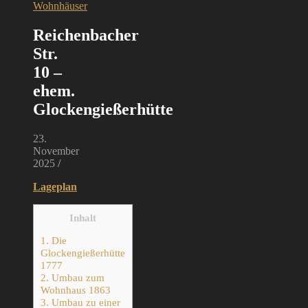
Wohnhäuser
Reichenbacher
Str.
10 –
ehem.
Glockengießerhütte
23.
November
2025
/
Lageplan
Inhalt
1.
Die
Glockengießerhütte
1777
2.
Umbau zum
Wohnhaus 1863
3.
Umbau zu einer