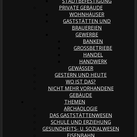
STADTBEFESTIGUNG
PRIVATE GEBÄUDE
WOHNHÄUSER
GASTSTÄTTEN UND
BRAUEREIEN
GEWERBE
BANKEN
GROSSBETRIEBE
HANDEL
HANDWERK
GEWÄSSER
GESTERN UND HEUTE
WO IST DAS?
NICHT MEHR VORHANDENE
GEBÄUDE
THEMEN
ARCHÄOLOGIE
DAS GASTSTÄTTENWESEN
SCHULE UND ERZIEHUNG
GESUNDHEITS- U. SOZIALWESEN
EISENBAHN