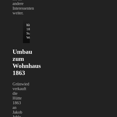
andere
Interessenten
weiter.
Ukataster
Kataster
1823;
1863;
Stadtarchiv
Stadtarchiv
Weißenhorn
Weißenhorn
Umbau
zum
Wohnhaus
1863
Grünwied
verkauft
die
Hütte
1863
an
Jakob
Jehle