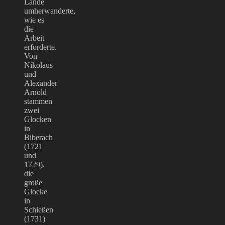
Lande
umherwanderte,
wie es
die
Arbeit
erforderte.
Von
Nikolaus
und
Alexander
Arnold
stammen
zwei
Glocken
in
Biberach
(1721
und
1729),
die
große
Glocke
in
Schießen
(1731)