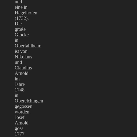
und
eine in
Hegelhofen
(1732).
Die
große
Glocke
in
Oberfahlheim
ist von
Nikolaus
und
Claudius
Arnold
im
Jahre
1748
in
Oberelchingen
gegossen
worden.
Josef
Arnold
goss
1777