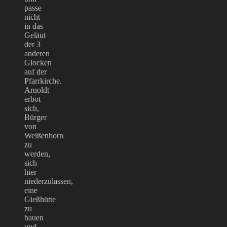
passe
nicht
in das
Geläut
der 3
anderen
Glocken
auf der
Pfarrkirche.
Arnoldt
erbot
sich,
Bürger
von
Weißenhorn
zu
werden,
sich
hier
niederzulassen,
eine
Gießhütte
zu
bauen
und