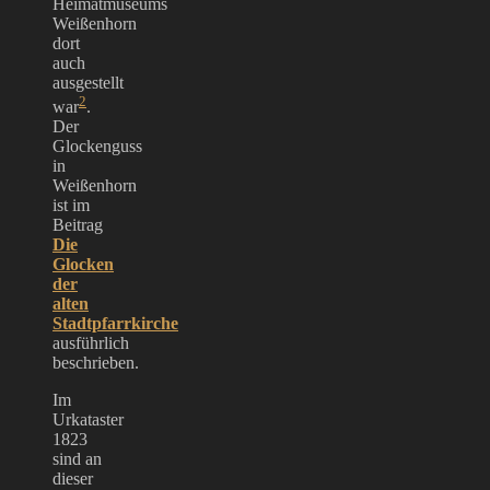
Heimatmuseums
Weißenhorn
dort
auch
ausgestellt
2
war
.
Der
Glockenguss
in
Weißenhorn
ist im
Beitrag
Die
Glocken
der
alten
Stadtpfarrkirche
ausführlich
beschrieben.
Im
Urkataster
1823
sind an
dieser