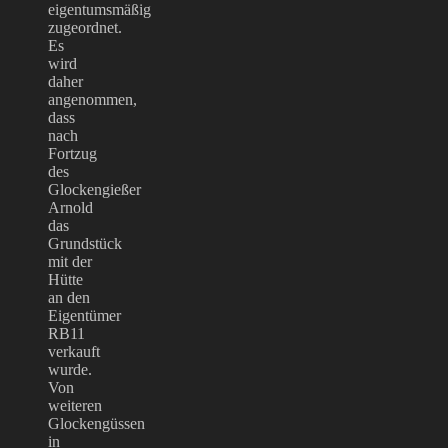
eigentumsmäßig
zugeordnet.
Es
wird
daher
angenommen,
dass
nach
Fortzug
des
Glockengießer
Arnold
das
Grundstück
mit der
Hütte
an den
Eigentümer
RB11
verkauft
wurde.
Von
weiteren
Glockengüssen
in