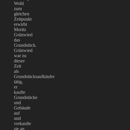
Wohl
zum
gleichen
Zeitpunkt
erwirbt
Moritz
Grünwied
das
Grundstück.
Grünwied
war zu
dieser
Zeit
als
Grundstücksaufkäufer
tätig,
er
kaufte
Grundstücke
und
Gebäude
auf
und
verkaufte
sie an