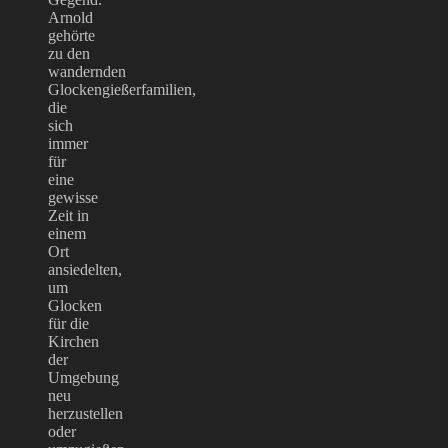
Arnold
gehörte
zu den
wandernden
Glockengießerfamilien,
die
sich
immer
für
eine
gewisse
Zeit in
einem
Ort
ansiedelten,
um
Glocken
für die
Kirchen
der
Umgebung
neu
herzustellen
oder