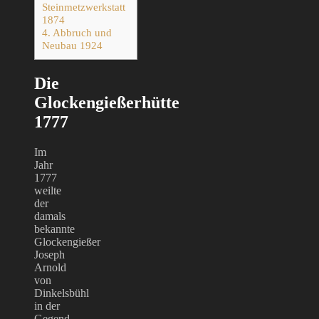
Steinmetzwerkstatt
1874
4.
Abbruch und
Neubau 1924
Die
Glockengießerhütte
1777
Im
Jahr
1777
weilte
der
damals
bekannte
Glockengießer
Joseph
Arnold
von
Dinkelsbühl
in der
Gegend.