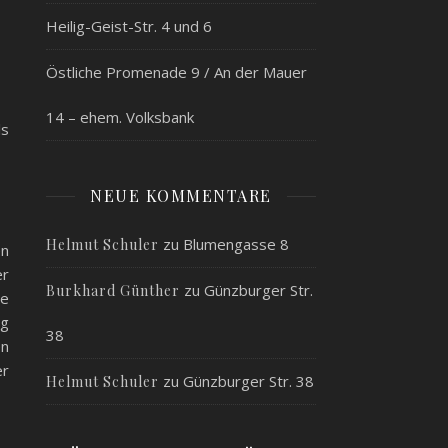
Heilig-Geist-Str. 4 und 6
Östliche Promenade 9 / An der Mauer
14 – ehem. Volksbank
ls
NEUE KOMMENTARE
zu
Blumengasse 8
Helmut Schuler
en
er
zu
Günzburger Str.
Burkhard Günther
ie
eg
38
en
er
zu
Günzburger Str. 38
Helmut Schuler