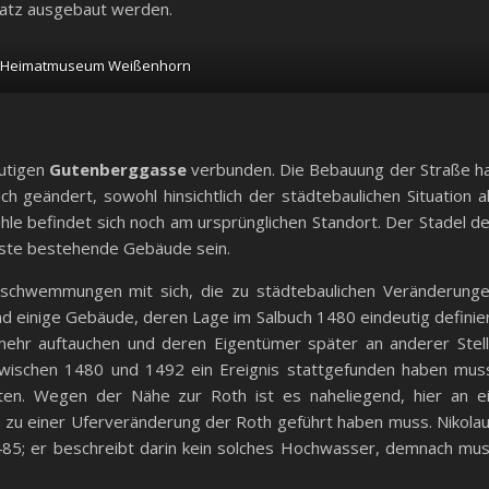
atz ausgebaut werden.
; Heimatmuseum Weißenhorn
eutigen
Gutenberggasse
verbunden. Die Bebauung der Straße h
ch geändert, sowohl hinsichtlich der städtebaulichen Situation a
hle befindet sich noch am ursprünglichen Standort. Der Stadel d
este bestehende Gebäude sein.
rschwemmungen mit sich, die zu städtebaulichen Veränderung
nd einige Gebäude, deren Lage im Salbuch 1480 eindeutig definie
t mehr auftauchen und deren Eigentümer später an anderer Stel
zwischen 1480 und 1492 ein Ereignis stattgefunden haben mus
ten. Wegen der Nähe zur Roth ist es naheliegend, hier an e
 zu einer Uferveränderung der Roth geführt haben muss. Nikola
485; er beschreibt darin kein solches Hochwasser, demnach mu