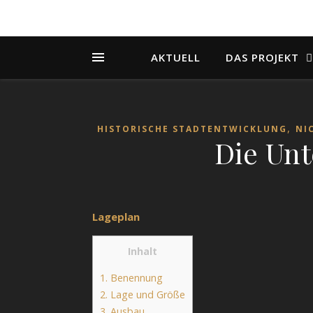
AKTUELL
DAS PROJEKT
,
HISTORISCHE STADTENTWICKLUNG
NI
Die Unt
Lageplan
Inhalt
1.
Benennung
2.
Lage und Größe
3.
Ausbau