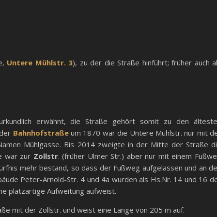
e,
Untere Mühlstr. 3
), zu der die Straße hinführt; früher auch a
kundlich erwähnt, die Straße gehört somit zu den ältest
 der
Bahnhofstraße
um 1870 war die Untere Mühlstr. nur mit d
amen Mühlgasse. Bis 2014 zweigte in der Mitte der Straße d
e war zur
Zollstr
. (früher Ulmer Str.) aber nur mit einem Fußw
rfnis mehr bestand, so dass der Fußweg aufgelassen und an d
bäude Peter-Arnold-Str. 4 und 4a wurden als Hs.Nr. 14 und 16 d
ne platzartige Aufweitung aufweist.
ße mit der Zollstr. und weist eine Länge von 205 m auf.