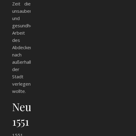
Zeit die
unsaubere
und
gesundheitsgefährdende
Arbeit
des
Abdeckers
nach
außerhalb
der
Stadt
verlegen
wollte.
Neubebauung
1551
1551