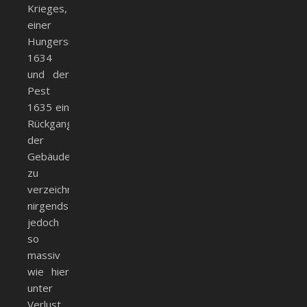
Krieges,
einer
Hungersnot
1634
und der
Pest
1635 ein
Rückgang
der
Gebäudewerte
zu
verzeichnen,
nirgends
jedoch
so
massiv
wie hier
unter
Verlust