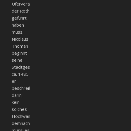
Uferveränderung
der Roth
geführt
haben
muss.
Nikolaus
Thoman
beginnt
seine
Stadtgeschichte
ca. 1485;
er
beschreibt
darin
kein
solches
Hochwasser,
demnach
muss es