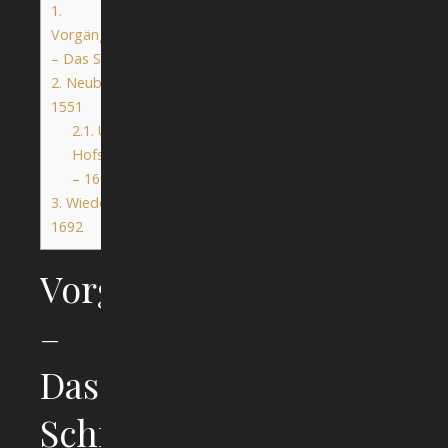
1.
Vorgängerbebauung
– Das Schinderhaus
2.
Neubebauung
1551
2.1.
Unbebaute
Hofstatt, ~1651
– 1692
3.
Wiederbebauung
1692
Vorgängerbebauung
–
Das
Schinderhaus