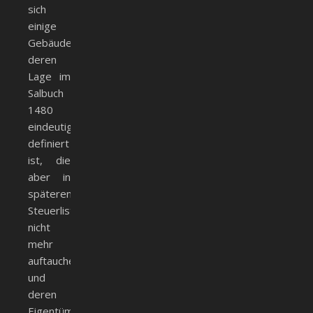
sich
einige
Gebäude,
deren
Lage im
Salbuch
1480
eindeutig
definiert
ist, die
aber in
späteren
Steuerlisten
nicht
mehr
auftauchen
und
deren
Eigentümer