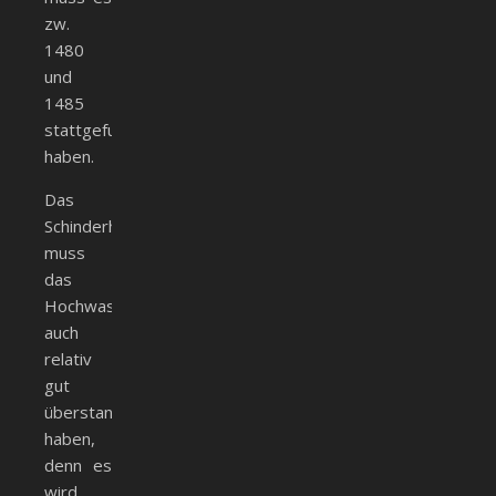
zw.
1480
und
1485
stattgefunden
haben.
Das
Schinderhaus
muss
das
Hochwasser
auch
relativ
gut
überstanden
haben,
denn es
wird