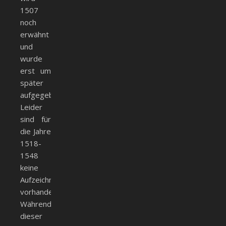
1507
noch
erwähnt
und
wurde
erst um
später
aufgegeben.
Leider
sind für
die Jahre
1518-
1548
keine
Aufzeichnungen
vorhanden.
Während
dieser