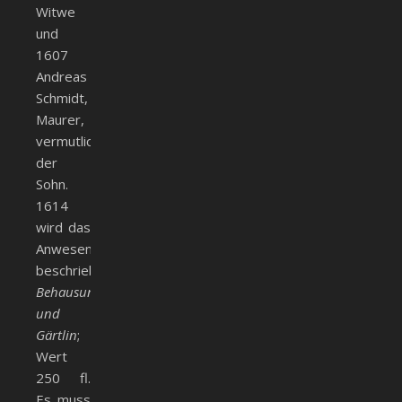
Witwe
und
1607
Andreas
Schmidt,
Maurer,
vermutlich
der
Sohn.
1614
wird das
Anwesen
beschrieben:
Behausung
und
Gärtlin
;
Wert
250 fl.
Es muss