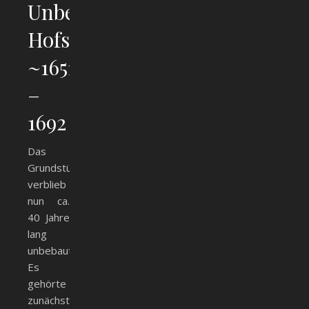
Unbebaute
Hofstatt,
~1651
–
1692
Das
Grundstück
verblieb
nun ca.
40 Jahre
lang
unbebaut.
Es
gehörte
zunächst