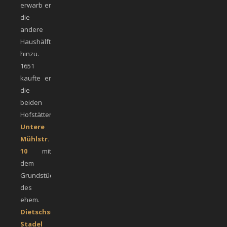
erwarb er
die
andere
Haushälfte
hinzu.
1651
kaufte er
die
beiden
Hofstätten
Untere
Mühlstr.
10
mit
dem
Grundstück
des
ehem.
Dietschschen
Stadel