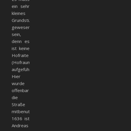
ein sehr
kleines
Grundstück
gewesen
sein,
denn es
ist keine
Hofraite
(Hofraum)
aufgeführt.
Hier
wurde
offenbar
die
Straße
mitbenutzt.
1636 ist
Andreas