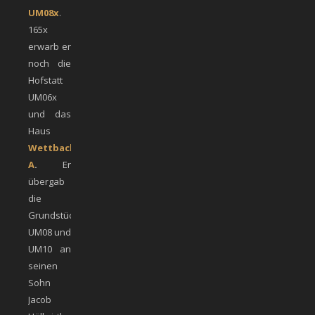
UM08x
.
165x
erwarb er
noch die
Hofstatt
UM06x
und das
Haus
Wettbach
A
.
Er
übergab
die
Grundstücke
UM08 und
UM10 an
seinen
Sohn
Jacob