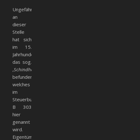
Ungefähr
an
dieser
Stelle
hat sich
im 15.
Jahrhundert
das sog.
‚
Schindhaus
‚
befunden,
welches
im
Steuerbuch
B 303
hier
genannt
wird.
Eigentümer