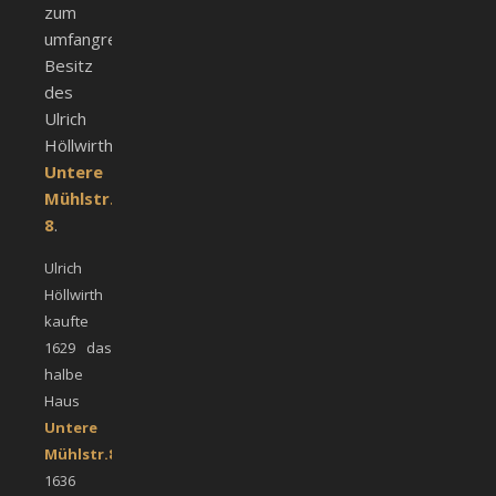
zum
umfangreichen
Besitz
des
Ulrich
Höllwirth,
Untere
Mühlstr.
8
.
Ulrich
Höllwirth
kaufte
1629 das
halbe
Haus
Untere
Mühlstr.8
.
1636