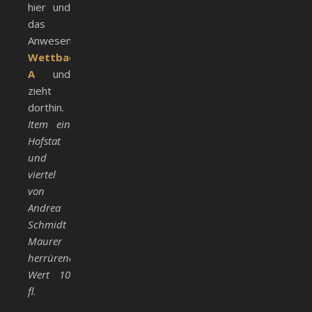
hier und
das
Anwesen
Wettbach
A
und
zieht
dorthin.
Item ein
Hofstat
und
viertel
von
Andrea
Schmidt
Maurer
herrürend;
Wert 10
fl
.