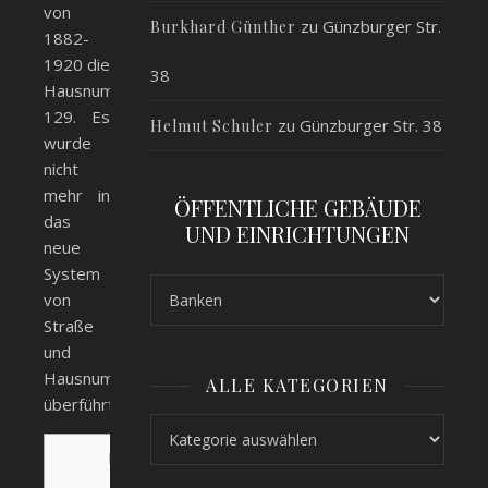
von
zu
Günzburger Str.
Burkhard Günther
1882-
1920 die
38
Hausnummer
129. Es
zu
Günzburger Str. 38
Helmut Schuler
wurde
nicht
mehr in
ÖFFENTLICHE GEBÄUDE
das
UND EINRICHTUNGEN
neue
System
von
Straße
und
Hausnummer
ALLE KATEGORIEN
überführt.
Alle Kategorien
Inhalt