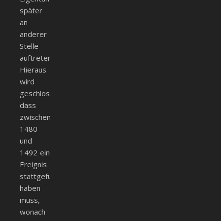
später
an
anderer
Stelle
auftreten.
Hieraus
wird
geschlossen,
dass
zwischen
1480
und
1492 ein
Ereignis
stattgefunden
haben
muss,
wonach