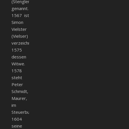
(Stenglen)
genannt.
1567 ist
Simon
Vielster
(Vielser)
verzeichnet,
1575
dessen
Witwe.
1578
steht
Peter
Schmidt,
Maurer,
im
Steuerbuch,
1604
seine