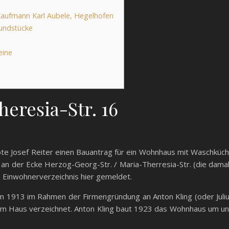
aufmann Karl Aubele, Hegelhofen
rundstücke
eine
eresia-Str. 16
ote Josef Reiter einen Bauantrag für ein Wohnhaus mit Waschküc
n der Ecke Herzog-Georg-Str. / Maria-Therresia-Str. (die dama
m Einwohnerverzeichnis hier gemeldet.
m 1913 im Rahmen der Firmengründung an Anton Kling (oder Juli
sem Haus verzeichnet. Anton Kling baut 1923 das Wohnhaus um u