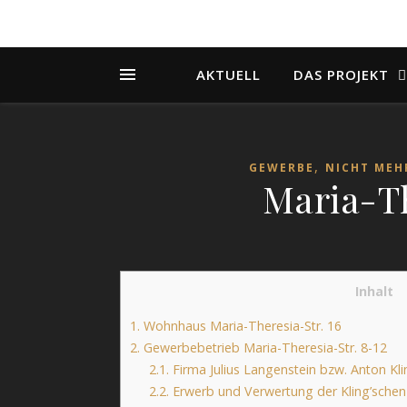
AKTUELL
DAS PROJEKT
,
GEWERBE
NICHT MEH
Maria-Th
Inhalt
1.
Wohnhaus Maria-Theresia-Str. 16
2.
Gewerbebetrieb Maria-Theresia-Str. 8-12
2.1.
Firma Julius Langenstein bzw. Anton Kli
2.2.
Erwerb und Verwertung der Kling’schen