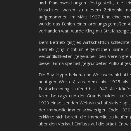
und Planabweichungen festgestellt, die e
Maschinen waren zu diesem Zeitpunkt noch
aufgenommen. Im März 1927 fand eine erneu
wurde das Fehlen einer ordnungsgemäßen Ab
vorhanden war, wurde Kling mit Strafanzeige 
Dem Betrieb ging es wirtschaftlich schlechter.
Betrieb ging nicht im eigentlichen Sinne in
Verbindlichkeiten gegenüber den Vereinigte
dieser Firma speziell gegründeten Aufkaufgese
Die Bay. Hypotheken- und Wechselbank hatte 
heutigen Wertes) aus dem Jahr 1925 als A
Festschreibung, laufend bis 1942. Alle Käufe
Kreditbetrags und der Grundschulden auf ve
1929 einsetzenden Weltwirtschaftskrise spit
der Immobilie immer schwieriger. Ende 1930 d
erklärte sich bereit, die Immobilie zu kaufen 
über den Verkauf Einfluss auf die städt. Entw