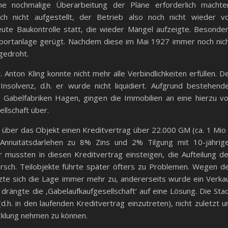
ine nochmalige Überarbeitung der Pläne erforderlich machte
 nicht aufgestellt, der Betrieb also noch nicht wieder vo
te Baukontrolle statt, die wieder Mängel aufzeigte. Besonde
ortanlage gerügt. Nachdem diese im Mai 1927 immer noch nic
gedroht.
 Anton Kling konnte nicht mehr alle Verbindlichkeiten erfüllen. D
 Insolvenz, d.h. er wurde nicht liquidiert. Aufgrund bestehend
n Gabelfabriken Hagen, gingen die Immobilien an eine hierzu v
llschaft über.
über das Objekt einen Kreditvertrag über 22.000 GM (ca. 1 Mio
nnuitätsdarlehen zu 8% Zins und 2% Tilgung mit 10-jährig
r mussten in diesen Kreditvertrag einsteigen, die Aufteilung d
rsch. Teilobjekte führte später öfters zu Problemen. Wegen d
zte sich die Lage immer mehr zu, andererseits wurde ein Verka
rängte die ‚Gabelaufkaufgesellschaft‘ auf eine Lösung. Die Sta
(d.h. in den laufenden Kreditvertrag einzutreten), nicht zuletzt 
icklung nehmen zu können.