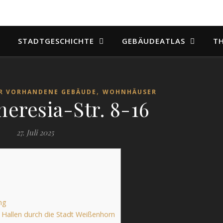
STADTGESCHICHTE
GEBÄUDEATLAS
T
,
R VORHANDENE GEBÄUDE
WOHNHÄUSER
eresia-Str. 8-16
27. Juli 2025
ng
 Hallen durch die Stadt Weißenhorn