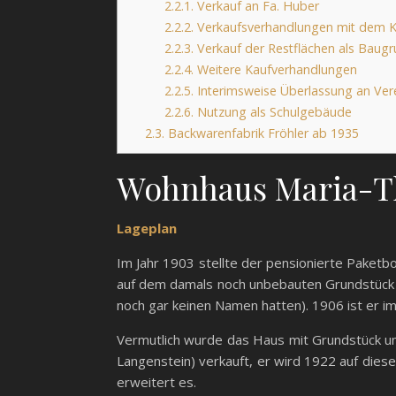
2.2.1.
Verkauf an Fa. Huber
2.2.2.
Verkaufsverhandlungen mit dem K
2.2.3.
Verkauf der Restflächen als Baug
2.2.4.
Weitere Kaufverhandlungen
2.2.5.
Interimsweise Überlassung an Ver
2.2.6.
Nutzung als Schulgebäude
2.3.
Backwarenfabrik Fröhler ab 1935
Wohnhaus Maria-Th
Lageplan
Im Jahr 1903 stellte der pensionierte Paketb
auf dem damals noch unbebauten Grundstück a
noch gar keinen Namen hatten). 1906 ist er i
Vermutlich wurde das Haus mit Grundstück u
Langenstein) verkauft, er wird 1922 auf die
erweitert es.