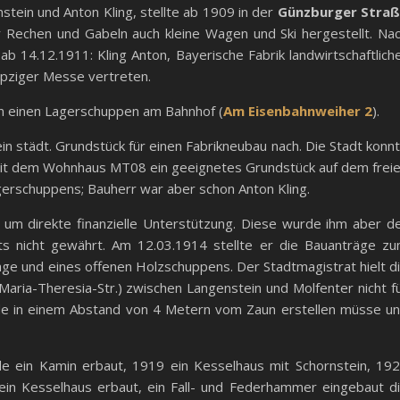
nstein und Anton Kling, stellte ab 1909 in der
Günzburger Stra
Rechen und Gabeln auch kleine Wagen und Ski hergestellt. Na
ab 14.12.1911: Kling Anton, Bayerische Fabrik landwirtschaftlich
ipziger Messe vertreten.
in einen Lagerschuppen am Bahnhof (
Am Eisenbahnweiher 2
).
in städt. Grundstück für einen Fabrikneubau nach. Die Stadt konn
 mit dem Wohnhaus MT08 ein geeignetes Grundstück auf dem frei
erschuppens; Bauherr war aber schon Anton Kling.
 um direkte finanzielle Unterstützung. Diese wurde ihm aber d
s nicht gewährt. Am 12.03.1914 stellte er die Bauanträge z
age und eines offenen Holzschuppens. Der Stadtmagistrat hielt d
Maria-Theresia-Str.) zwischen Langenstein und Molfenter nicht f
de in einem Abstand von 4 Metern vom Zaun erstellen müsse u
rde ein Kamin erbaut, 1919 ein Kesselhaus mit Schornstein, 19
in Kesselhaus erbaut, ein Fall- und Federhammer eingebaut d