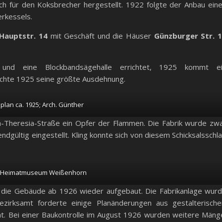
h für den Koksbrecher hergestellt. 1922 folgte der Anbau ein
erkessels.
Hauptstr. 14
mit Geschäft und die Häuser
Günzburger Str. 
nd eine Blockbandsägehalle errichtet, 1925 kommt e
ichte 1925 seine größte Ausdehnung.
plan ca. 1925; Arch. Günther
a-Theresia-Straße ein Opfer der Flammen. Die Fabrik wurde zw
dgültig eingestellt. Kling konnte sich von diesem Schicksalsschl
; Heimatmuseum Weißenhorn
 die Gebäude ab 1926 wieder aufgebaut. Die Fabrikanlage wur
zirksamt forderte einige Planänderungen aus gestalterische
cht. Bei einer Baukontrolle im August 1926 wurden weitere Mäng