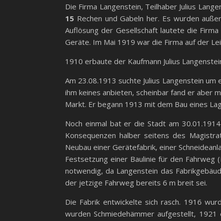
Die Firma Langenstein, Teilhaber Julius Lange
15
Rechen und Gabeln her. Es wurden außer 
Auflösung der Gesellschaft lautete die Firma 
Geräte. Im Mai 1919 war die Firma auf der Le
1910 erbaute der Kaufmann Julius Langenste
Am 23.08.1913 suchte Julius Langenstein um e
ihm keines anbieten, scheinbar fand er aber
Markt. Er begann 1913 mit dem Bau eines Lag
Noch einmal bat er die Stadt am 30.01.1914
Konsequenzen halber seitens des Magistrat
Neubau einer Gerätefabrik, einer Schneideanl
Festsetzung einer Baulinie für den Fahrweg (
notwendig, da Langenstein das Fabrikgebäu
der jetzige Fahrweg bereits 6 m breit sei.
Die Fabrik entwickelte sich rasch. 1916 wu
wurden Schmiedehämmer aufgestellt, 1921 e