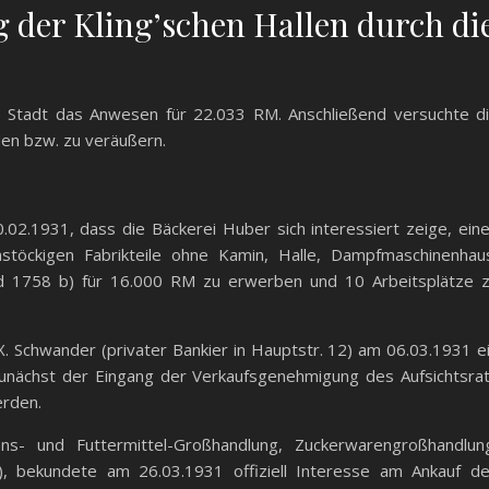
der Kling’schen Hallen durch di
 Stadt das Anwesen für 22.033 RM. Anschließend versuchte d
den bzw. zu veräußern.
.02.1931, dass die Bäckerei Huber sich interessiert zeige, ein
töckigen Fabrikteile ohne Kamin, Halle, Dampfmaschinenhau
und 1758 b) für 16.000 RM zu erwerben und 10 Arbeitsplätze 
. Schwander (privater Bankier in Hauptstr. 12) am 06.03.1931 e
unächst der Eingang der Verkaufsgenehmigung des Aufsichtsra
erden.
s- und Futtermittel-Großhandlung, Zuckerwarengroßhandlun
), bekundete am 26.03.1931 offiziell Interesse am Ankauf d