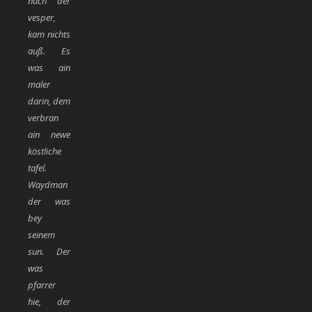
nach der
vesper,
kam nichts
auß. Es
was ain
maler
darin, dem
verbran
ain newe
köstliche
tafel.
Waydman
der was
bey
seinem
sun. Der
was
pfarrer
hie, der