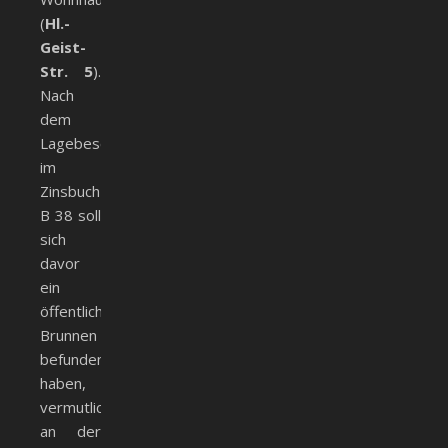
(
Hl.-
Geist-
Str. 5
).
Nach
dem
Lagebeschrieb
im
Zinsbuch
B 38 soll
sich
davor
ein
öffentlicher
Brunnen
befunden
haben,
vermutlich
an der