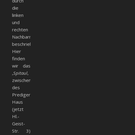
durch
die
linken
und
rechten
Nachbarn
beschrieben.
Hier
finden
wir das
‚
Spitaul
‚
zwischen
des
Predigers
Haus
(jetzt
Hl.-
Geist-
Str. 3)