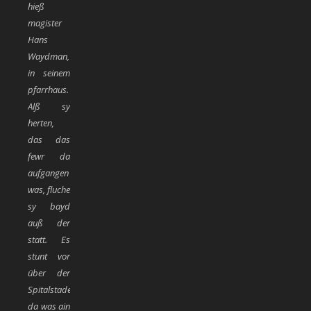
hieß
magister
Hans
Waydman,
in seinem
pfarrhaus.
Alß sy
herten,
das das
fewr da
aufgangen
was, fluche
sy bayd
auß der
statt. Es
stunt vor
über der
Spitalstadel,
da was ain