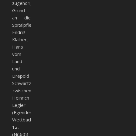
zugehörigem
Grund
an die
Spitalpfleger
Endriß
Klaiber,
Hans
vom
Land
und
Drepold
Schwartz,
zwischen
Heinrich
Legler
(Egender,
Wettbach
12,
(Nr.60))