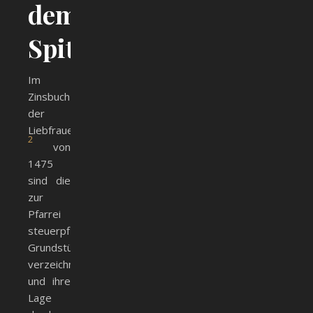
dem
Spitalbau
Im
Zinsbuch
der
1
Liebfrauenpfleg
2
von
1475
sind die
zur
Pfarrei
steuerpflichtigen
Grundstücke
verzeichnet
und ihre
Lage