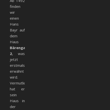
Ab 1492
finden
wir
einen
Hans
Bayr auf
dem
Haus
Bärengasse
2
, was
jetzt
erstmals
erwähnt
wird.
Vermutlich
hat er
sein
Haus in
der