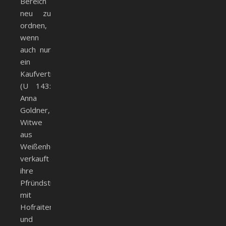
Bereich
neu zu
ordnen,
wenn
auch nur
ein
Kaufvertrag
(U 143:
Anna
Goldner,
Witwe
aus
Weißenhorn,
verkauft
ihre
Pfründstube
mit
Hofraiten
und