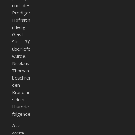
und des
Predigers
Hofraitin
(Heilig-
Geist-
Str. 3))
überliefert
wurde.
Nicolaus
Thoman
beschreibt
den
Brand in
seiner
Historie
folgendermaßen:
Anno
domini