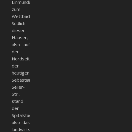
Einmündung
zum
Wettbach.
Südlich
dieser
Häuser,
also auf
der
Nordseite
der
heutigen
Sebastian-
Seiler-
Str.,
stand
der
Spitalstadel,
also das
landwirtschaftliche