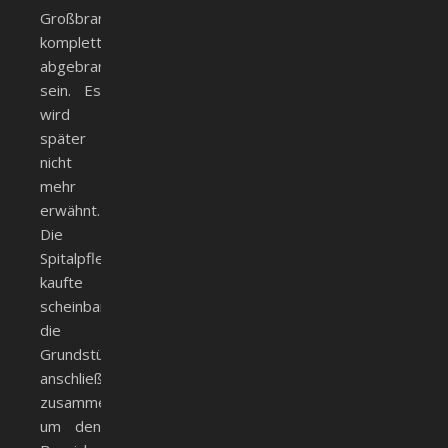
Großbrand
komplett
abgebrannt
sein. Es
wird
später
nicht
mehr
erwähnt.
Die
Spitalpfleg
kaufte
scheinbar
die
Grundstücke
anschließend
zusammen,
um den