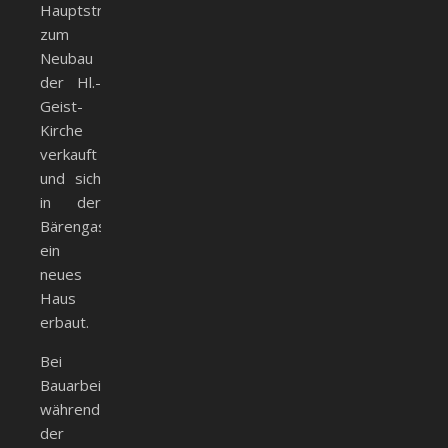
Hauptstr.
zum
Neubau
der Hl.-
Geist-
Kirche
verkauft
und sich
in der
Bärengasse
ein
neues
Haus
erbaut.
Bei
Bauarbeiten
während
der