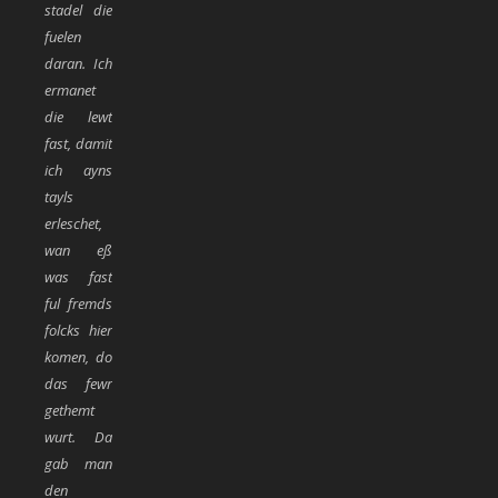
stadel die
fuelen
daran. Ich
ermanet
die lewt
fast, damit
ich ayns
tayls
erleschet,
wan eß
was fast
ful fremds
folcks hier
komen, do
das fewr
gethemt
wurt. Da
gab man
den