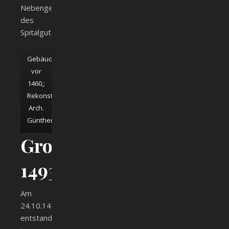
Nebengebäude
des
Spitalguts.
Gebäudesituation
vor
1460,;
Rekonstruktion
Arch.
Günther
Großbrand
1493
Am
24.10.1493
entstand