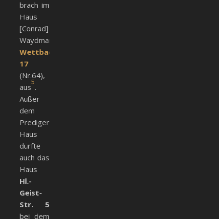
brach im
Haus
[Conrad]
Waydman,
Wettbach
17
(Nr.64),
5
aus
.
Außer
dem
Prediger-
Haus
dürfte
auch das
Haus
Hl.-
Geist-
Str. 5
bei dem