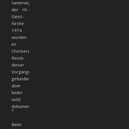
Sanierung
der Hl.-
Geist-
Kirche
1974
wurden
im
Chorbereich
Reste
dieser
Vorgängerbebauung
gefunden,
aber
leider
nicht
dokumentiert.
4
Beim