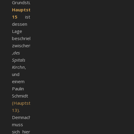
Grundstück
Hauptstr.
15
ist
dessen
Lage
beschrieben
zwischen
‚
des
Spitals
Kirchn
‚
und
einem
Paulin
Schmidt
(Hauptstr.
13)
.
Demnach
muss
sich hier