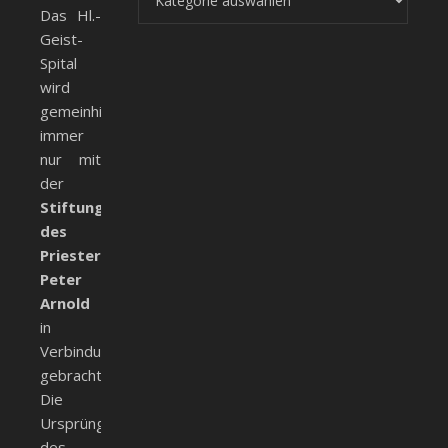
Das Hl.-
Geist-
Spital
wird
gemeinhin
immer
nur mit
der
Stiftung
des
Priesters
Peter
Arnold
in
Verbindung
gebracht.
Die
Ursprünge
des