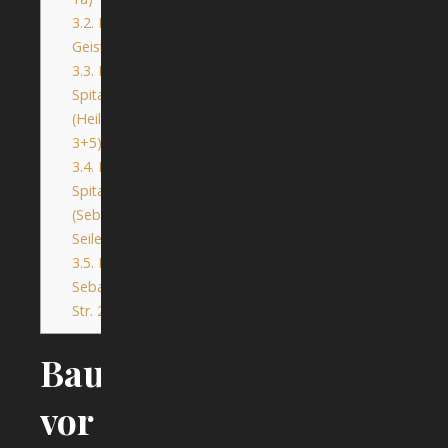
3.2.
Die Heilig-
Geist-Kirche
3.3.
Der
Spitalstadel
(Heilig-Geist-Str.
3+5)
3.4.
Der
Spitalstall
(Sebastian-
Seiler-Str. 4)
3.5.
Das Haus
Sebastian-Seiler-
Str. 2
Baubestand
vor