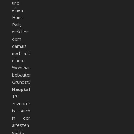
und
einem
Hans
Pair,
welcher
dem
damals
noch mit
einem
Wohnhaus
bebauten
Grundstück
Hauptstr.
17
zuzuordnen
ist. Auch
in der
ältesten
städt.