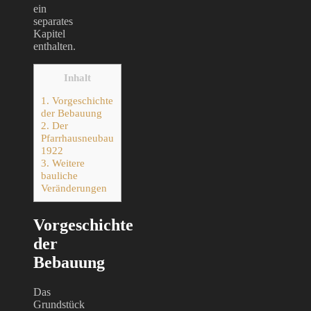
ein
separates
Kapitel
enthalten.
Inhalt
1.
Vorgeschichte
der Bebauung
2.
Der
Pfarrhausneubau
1922
3.
Weitere
bauliche
Veränderungen
Vorgeschichte
der
Bebauung
Das
Grundstück