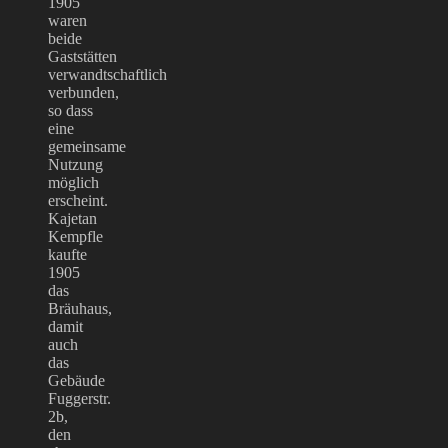
1905
waren
beide
Gaststätten
verwandtschaftlich
verbunden,
so dass
eine
gemeinsame
Nutzung
möglich
erscheint.
Kajetan
Kempfle
kaufte
1905
das
Bräuhaus,
damit
auch
das
Gebäude
Fuggerstr.
2b,
den