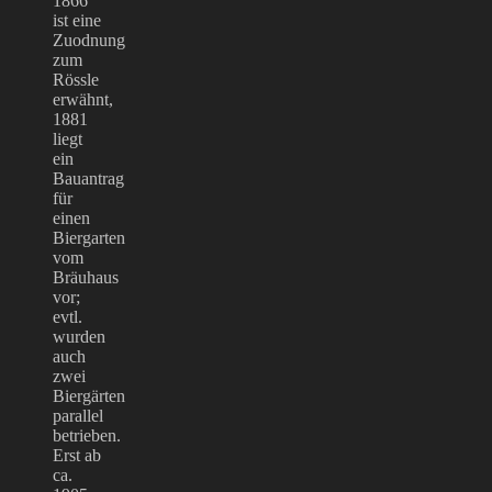
1866
ist eine
Zuodnung
zum
Rössle
erwähnt,
1881
liegt
ein
Bauantrag
für
einen
Biergarten
vom
Bräuhaus
vor;
evtl.
wurden
auch
zwei
Biergärten
parallel
betrieben.
Erst ab
ca.