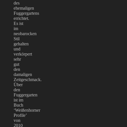
des
ehemaligen
Fuggergartens
errichtet.
Es ist
im
neobarocken
Stil
gehalten
und
verkörpert
sehr
gut
den
damaligen
Zeitgeschmack.
Über
den
Fuggergarten
ist im
Buch
‘Weißenhorner
Profile’
von
2010