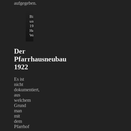
aufgegeben.
Biergarten
um
1910;
Heimatmuseum
Weißenhorn
Der
Pfarrhausneubau
1922
Es ist
nicht
dokumentiert,
aus
welchem
Grund
man
mit
dem
Pfarrhof