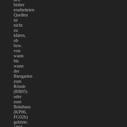
bisher
erarbeiteten
Quellen
ist
nicht
zu
klären,
ob
bzw.
von
wann
bis
wann
der
Biergarten
zum
Rössle
(RB05)
oder
zum
Bräuhaus
(KP06,
FG02b)
gehörte.