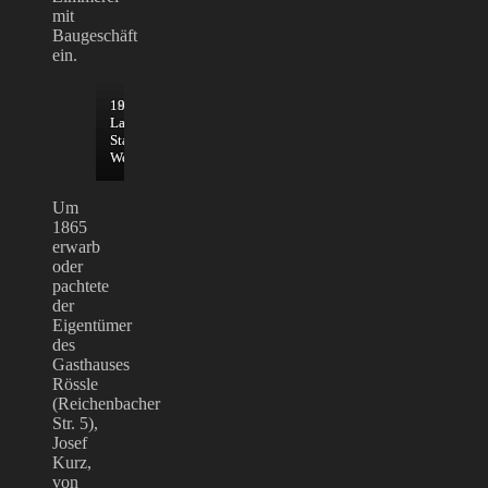
mit
Baugeschäft
ein.
1827
1909,
Lageplan;
Lageplan;
Stadtarchiv
Stadtarchiv
Weißenhorn
Weißenhorn
Um
1865
erwarb
oder
pachtete
der
Eigentümer
des
Gasthauses
Rössle
(Reichenbacher
Str. 5),
Josef
Kurz,
von