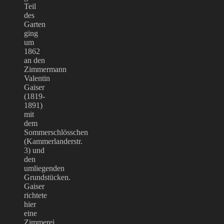
Teil
des
Garten
ging
um
1862
an den
Zimmermann
Valentin
Gaiser
(1819-
1891)
mit
dem
Sommerschlösschen
(Kammerlanderstr.
3) und
den
umliegenden
Grundstücken.
Gaiser
richtete
hier
eine
Zimmerei