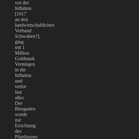
vor der
Inflation
[1917
an den
landwirtschaftlichen
Verband
Schwaben?],
ging
mit 1
Million
Goldmark
Vermögen
in die
Inflation
und
verlor
fast
alles.
Der
Biergarten
wurde
zur
Errichtung
des
Pfarrhauses