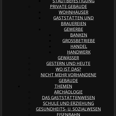
STADTBEFESTIGUNG
PRIVATE GEBÄUDE
WOHNHÄUSER
GASTSTÄTTEN UND
BRAUEREIEN
GEWERBE
BANKEN
GROSSBETRIEBE
HANDEL
HANDWERK
GEWÄSSER
GESTERN UND HEUTE
WO IST DAS?
NICHT MEHR VORHANDENE
GEBÄUDE
THEMEN
ARCHÄOLOGIE
DAS GASTSTÄTTENWESEN
SCHULE UND ERZIEHUNG
GESUNDHEITS- U. SOZIALWESEN
EISENBAHN