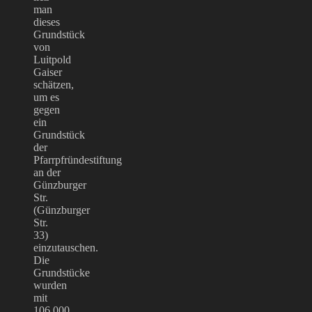
man
dieses
Grundstück
von
Luitpold
Gaiser
schätzen,
um es
gegen
ein
Grundstück
der
Pfarrpfründestiftung
an der
Günzburger
Str.
(Günzburger
Str.
33)
einzutauschen.
Die
Grundstücke
wurden
mit
106.000