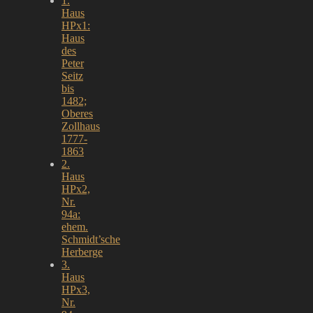
1.
Haus
HPx1:
Haus
des
Peter
Seitz
bis
1482;
Oberes
Zollhaus
1777-
1863
2.
Haus
HPx2,
Nr.
94a:
ehem.
Schmidt’sche
Herberge
3.
Haus
HPx3,
Nr.