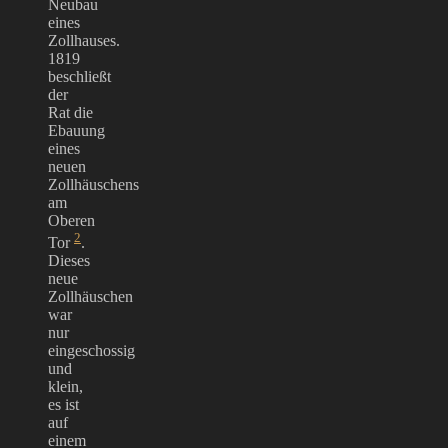
Neubau
eines
Zollhauses.
1819
beschließt
der
Rat die
Ebauung
eines
neuen
Zollhäuschens
am
Oberen
2
Tor
.
Dieses
neue
Zollhäuschen
war
nur
eingeschossig
und
klein,
es ist
auf
einem