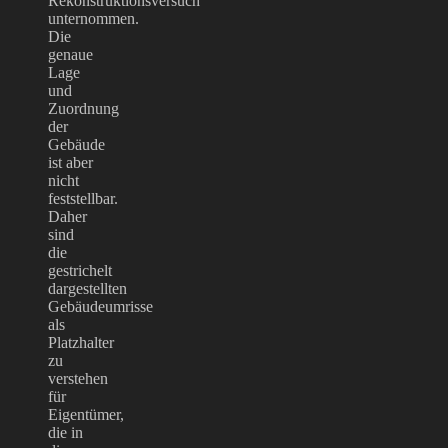
Rekonstruktionsversuch
unternommen.
Die
genaue
Lage
und
Zuordnung
der
Gebäude
ist aber
nicht
feststellbar.
Daher
sind
die
gestrichelt
dargestellten
Gebäudeumrisse
als
Platzhalter
zu
verstehen
für
Eigentümer,
die in