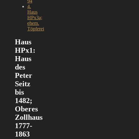
94
4.
Haus
HPx3a;
ehem.
Töpferei
Haus
HPx1:
Haus
des
Peter
Seitz
bis
1482;
Oberes
Zollhaus
1777-
1863