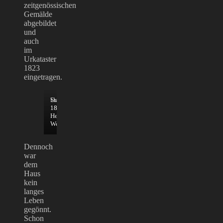
zeitgenössischen
Gemälde
abgebildet
und
auch
im
Urkataster
1823
eingetragen.
Urkataster
Stadtansicht
1823
1830,
Heimatmuseum
Weißenhorn
Dennoch
war
dem
Haus
kein
langes
Leben
gegönnt.
Schon