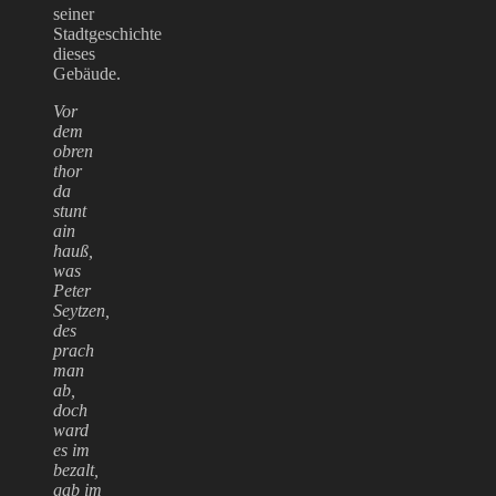
seiner
Stadtgeschichte
dieses
Gebäude.
Vor
dem
obren
thor
da
stunt
ain
hauß,
was
Peter
Seytzen,
des
prach
man
ab,
doch
ward
es im
bezalt,
gab im