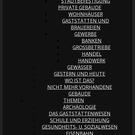
STADTBEFESTIGUNG
PRIVATE GEBÄUDE
WOHNHÄUSER
GASTSTÄTTEN UND
BRAUEREIEN
GEWERBE
BANKEN
GROSSBETRIEBE
HANDEL
HANDWERK
GEWÄSSER
GESTERN UND HEUTE
WO IST DAS?
NICHT MEHR VORHANDENE
GEBÄUDE
THEMEN
ARCHÄOLOGIE
DAS GASTSTÄTTENWESEN
SCHULE UND ERZIEHUNG
GESUNDHEITS- U. SOZIALWESEN
EISENBAHN