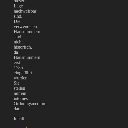
dieser
Lage
nachweisbar
sind.
Die
verwendeten
Hausnummern
sind
nicht
historisch,
da
Hausnummern
erst
1785
eingeführt
wurden.
Sie
stellen
nur ein
internes
Ordnungsmedium
dar.
Inhalt