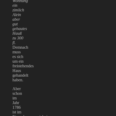
Wohnung
ein
zimlich
Alein
aber
gut
gebautes
Hauß
zu 300
fl
.
Demnach
muss
es sich
um ein
freistehendes
Haus
gehandelt
haben.
Aber
schon
im
Jahr
1786
ist im