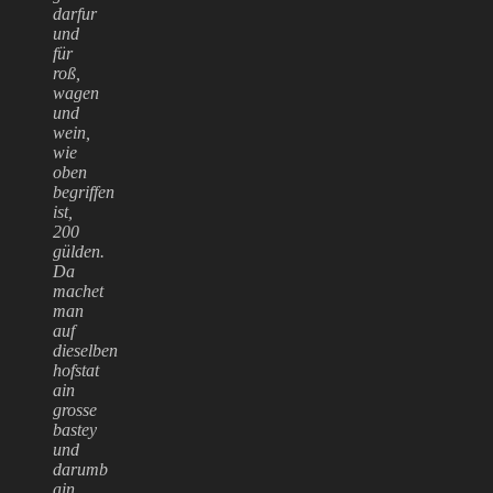
darfur
und
für
roß,
wagen
und
wein,
wie
oben
begriffen
ist,
200
gülden.
Da
machet
man
auf
dieselben
hofstat
ain
grosse
bastey
und
darumb
ain