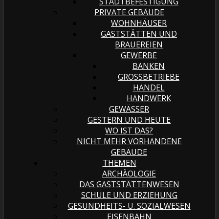
STADTBEFESTIGUNG
PRIVATE GEBÄUDE
WOHNHÄUSER
GASTSTÄTTEN UND
BRAUEREIEN
GEWERBE
BANKEN
GROSSBETRIEBE
HANDEL
HANDWERK
GEWÄSSER
GESTERN UND HEUTE
WO IST DAS?
NICHT MEHR VORHANDENE
GEBÄUDE
THEMEN
ARCHÄOLOGIE
DAS GASTSTÄTTENWESEN
SCHULE UND ERZIEHUNG
GESUNDHEITS- U. SOZIALWESEN
EISENBAHN