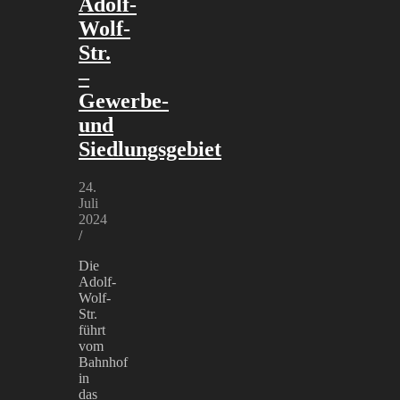
Adolf-
Wolf-
Str.
–
Gewerbe-
und
Siedlungsgebiet
24.
Juli
2024
/
Die
Adolf-
Wolf-
Str.
führt
vom
Bahnhof
in
das