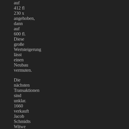
auf
412 fl
230 x
angehoben,
dann
auf
600 fl.
Diese
große
Wertsteigerung
lässt
einen
Neubau
vermuten.
Die
nächsten
Transaktionen
sind
unklar.
1660
verkauft
Jacob
Schmidts
Witwe