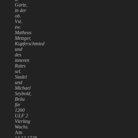
Garte,
in der
ob.
Vst.
zw.
Matheus
Metzger,
Kupferschmied
und
des
inneren
Rates
sel.
Stadel
und
Michael
Seybold,
Bräu
für
1200
ULF 2
Vierling
Wachs
.
Am
14.12.1728