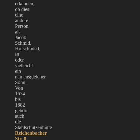
erkennen,
ob dies
eine
andere
Person
als
Jacob
Schmid,
Hufschmied,
ist
oder
vielleicht
ein
namensgleicher
Sohn.
Von
1674
bis
1682
gehört
auch
die
Stahlschützenhütte
Reichenbacher
Str. 8