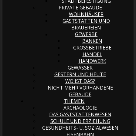
STADTBEFESTIGUNG
PRIVATE GEBÄUDE
WOHNHÄUSER
GASTSTÄTTEN UND
BRAUEREIEN
GEWERBE
BANKEN
GROSSBETRIEBE
HANDEL
HANDWERK
GEWÄSSER
GESTERN UND HEUTE
WO IST DAS?
NICHT MEHR VORHANDENE
GEBÄUDE
THEMEN
ARCHÄOLOGIE
DAS GASTSTÄTTENWESEN
SCHULE UND ERZIEHUNG
GESUNDHEITS- U. SOZIALWESEN
EISENBAHN