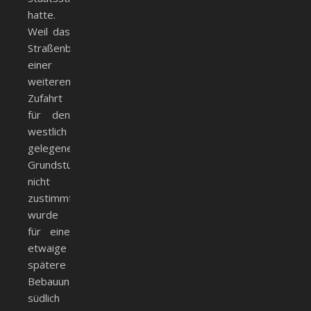
hatte.
Weil das
Straßenbauamt
einer
weiteren
Zufahrt
für den
westlich
gelegenen
Grundstücksteil
nicht
zustimmte,
wurde
für eine
etwaige
spätere
Bebauung
südlich