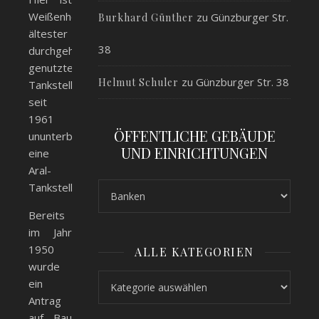
Weißenhorns
zu
Günzburger Str.
Burkhard Günther
ältester
38
durchgehend
genutzter
zu
Günzburger Str. 38
Helmut Schuler
Tankstellenstandort,
seit
1961
ÖFFENTLICHE GEBÄUDE
ununterbrochen
UND EINRICHTUNGEN
eine
Aral-
Tankstelle.
Bereits
im Jahr
1950
ALLE KATEGORIEN
wurde
Alle Kategorien
ein
Antrag
auf Bau