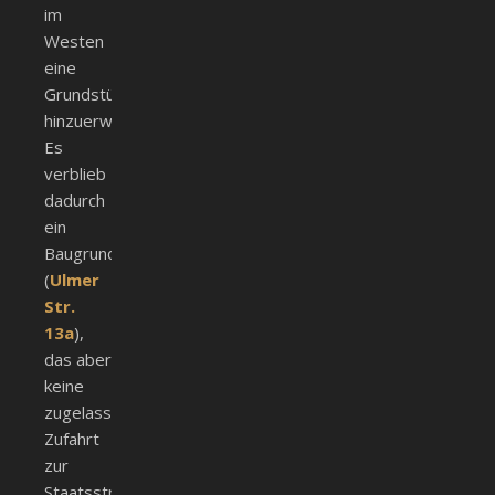
im
Westen
eine
Grundstücksfläche
hinzuerworben.
Es
verblieb
dadurch
ein
Baugrundstück
(
Ulmer
Str.
13a
),
das aber
keine
zugelassene
Zufahrt
zur
Staatsstraße