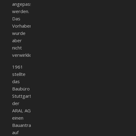
angepasst
werden.
Das
Vorhaben
wurde
aber
nicht
verwirklicht.
1961
stellte
das
Baubüro
Stuttgart
der
ARAL AG
einen
Bauantrag
auf