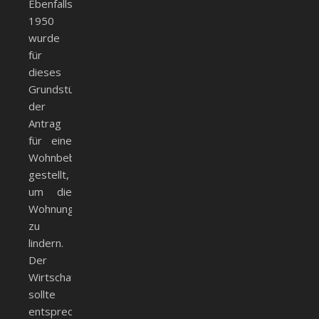
Ebenfalls
1950
wurde
für
dieses
Grundstück
der
Antrag
für eine
Wohnbebauung
gestellt,
um die
Wohnungsnot
zu
lindern.
Der
Wirtschaftsplan
sollte
entsprechend