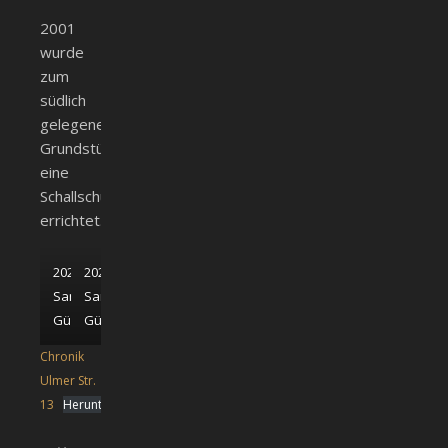
2001
wurde
zum
südlich
gelegenen
Grundstück
eine
Schallschutzwand
errichtet.
2020;
2020;
Sammlung
Sammlung
Günther
Günther
Chronik
Ulmer Str.
13
Herunterladen