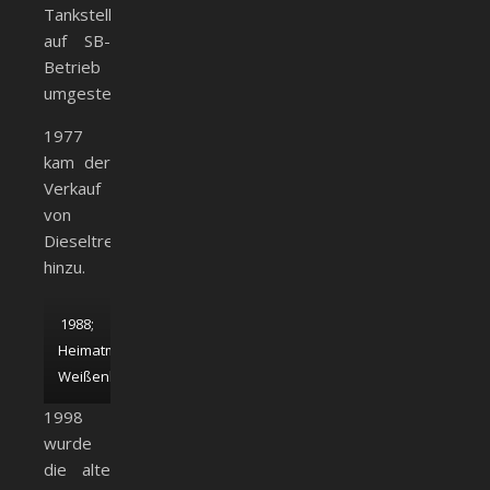
Tankstelle
auf SB-
Betrieb
umgestellt.
1977
kam der
Verkauf
von
Dieseltreibstoff
hinzu.
1988;
Heimatmuseum
Weißenhorn
1998
wurde
die alte