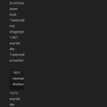
Errichtung
einer
Aral-
Tankstelle
mit
Wagenpflege.
1967
wurde
die
Tankstelle
erweitert.
1971;
Heimatmuseum
Weißenhorn
1975
wurde
die