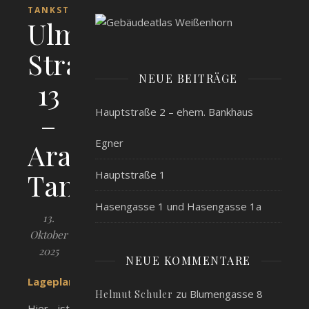
TANKSTELLEN
Ulmer
Straße
NEUE BEITRÄGE
13
Hauptstraße 2 – ehem. Bankhaus
–
Egner
Aral-
Tankstelle
Hauptstraße 1
Hasengasse 1 und Hasengasse 1a
13.
Oktober
2025
NEUE KOMMENTARE
Lageplan
zu
Blumengasse 8
Helmut Schuler
Hier ist