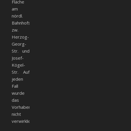
Fläche
am
nördl.
Bahnhofskopf
zw.
Herzog-
Georg-
Str. und
Josef-
Kögel-
Str. Auf
jeden
Fall
wurde
das
Vorhaben
nicht
verwirklicht.