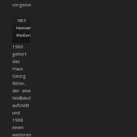
vorgenommen.
1957;
Heimatmuseum
Weißenhorn
1960
gehört
das
Haus
Georg
Ritter,
der eine
Wellblechgarage
aufstellt
und
1968
einen
weiteren