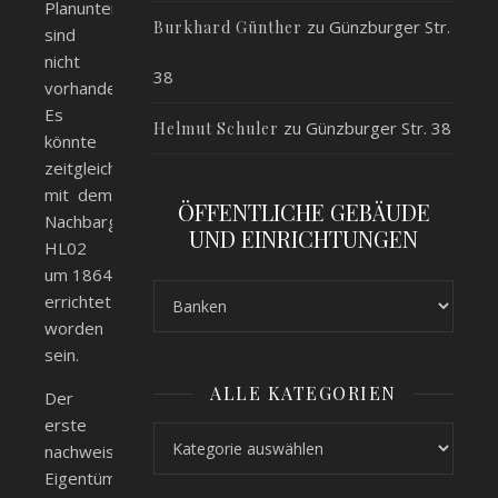
Planunterlagen
zu
Günzburger Str.
Burkhard Günther
sind
nicht
38
vorhanden.
Es
zu
Günzburger Str. 38
Helmut Schuler
könnte
zeitgleich
mit dem
ÖFFENTLICHE GEBÄUDE
Nachbargebäude
UND EINRICHTUNGEN
HL02
um 1864
errichtet
worden
sein.
ALLE KATEGORIEN
Der
erste
Alle Kategorien
nachweisbare
Eigentümer