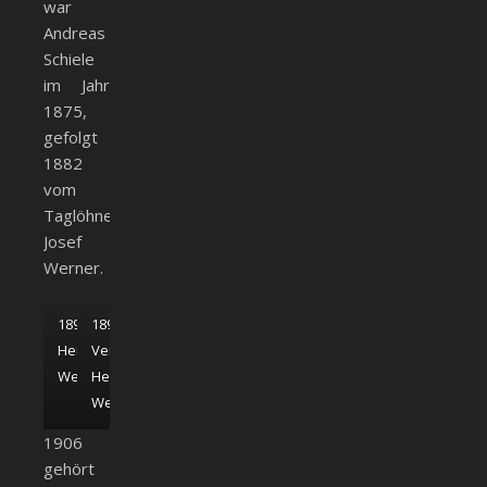
war
Andreas
Schiele
im Jahr
1875,
gefolgt
1882
vom
Taglöhner
Josef
Werner.
1899;
1899,
Heimatmuseum
Vergrößerung;
Weißenhorn
Heimatmuseum
Weißenhorn
1906
gehört