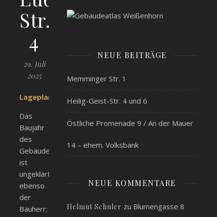
Str.
4
NEUE BEITRÄGE
29. Juli
2025
Memminger Str. 1
Lageplan
Heilig-Geist-Str. 4 und 6
Das
Östliche Promenade 9 / An der Mauer
Baujahr
des
14 – ehem. Volksbank
Gebäudes
ist
ungeklärt,
NEUE KOMMENTARE
ebenso
der
zu
Blumengasse 8
Helmut Schuler
Bauherr;