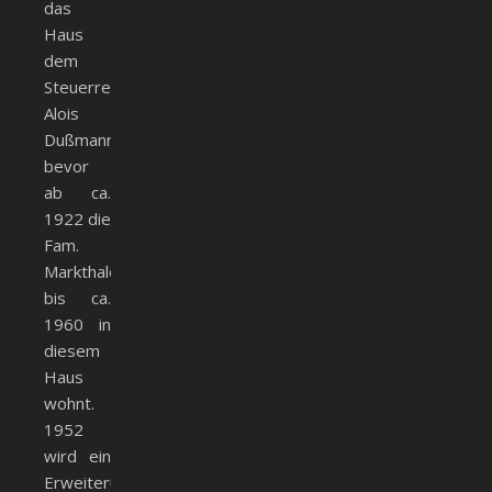
das
Haus
dem
Steuerrevisor
Alois
Dußmann,
bevor
ab ca.
1922 die
Fam.
Markthaler
bis ca.
1960 in
diesem
Haus
wohnt.
1952
wird ein
Erweiterungsanbau