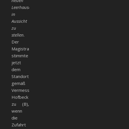
neuen
1
Leerhauses
in
Aussicht
zu
stellen.
Der
Magistrat
stimmte
jetzt
dem
Standort
gemäß
Vermessungsplan
Hofbeck
zu (B),
wenn
die
Zufahrt