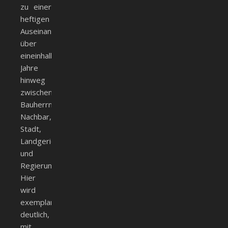
zu einer
heftigen
Auseinandersetzung
über
eineinhalb
Jahre
hinweg
zwischen
Bauherrn,
Nachbar,
Stadt,
Landgericht
und
Regierung.
Hier
wird
exemplarisch
deutlich,
mit