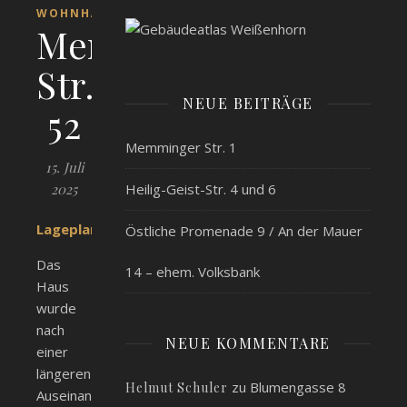
WOHNHÄUSER
Memminger
Str.
NEUE BEITRÄGE
52
Memminger Str. 1
15. Juli
2025
Heilig-Geist-Str. 4 und 6
Lageplan
Östliche Promenade 9 / An der Mauer
Das
14 – ehem. Volksbank
Haus
wurde
nach
NEUE KOMMENTARE
einer
längeren
zu
Blumengasse 8
Helmut Schuler
Auseinandersetzung