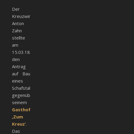
Der
Kreuzwirt
Anton
Zahn
stellte
am
15.03.1834
den
Antrag
auf Bau
eines
Schafstalls
gegenüber
seinem
Gasthofs
‚Zum
Kreuz‘
.
Das