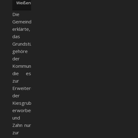
Weißenhorn
Die
Gemeinde
erklärte,
das
Grundstück
gehöre
der
Kommune,
die es
zur
Erweiterung
der
Kiesgrube
erworben
und
Zahn nur
zur