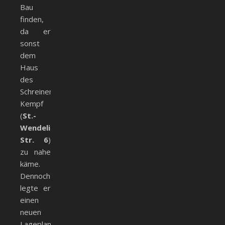
Bau
finden,
da er
sonst
dem
Haus
des
Schreiners
Kempf
(
St.-
Wendelin-
Str. 6
)
zu nahe
käme.
Dennoch
legte er
einen
neuen
Lageplan