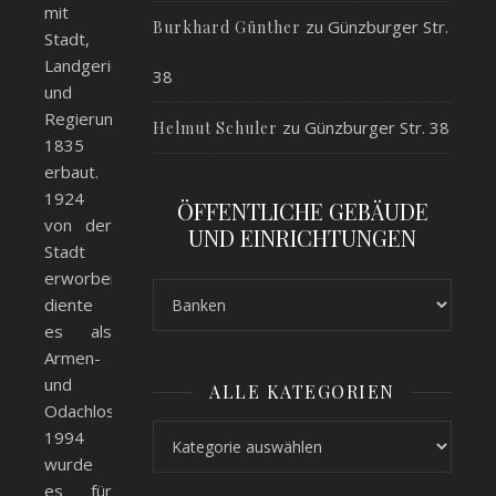
mit
zu
Günzburger Str.
Burkhard Günther
Stadt,
Landgericht
38
und
Regierung
zu
Günzburger Str. 38
Helmut Schuler
1835
erbaut.
1924
ÖFFENTLICHE GEBÄUDE
von der
UND EINRICHTUNGEN
Stadt
erworben,
diente
es als
Armen-
und
ALLE KATEGORIEN
Odachlosenunterkunft.
Alle Kategorien
1994
wurde
es für