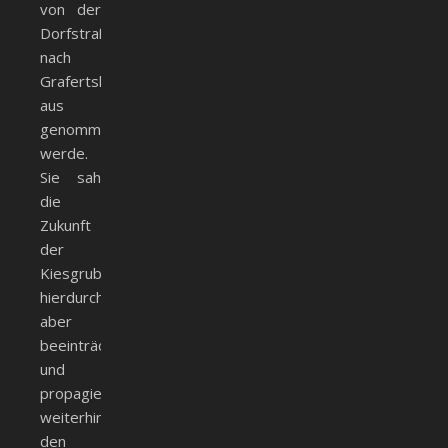
von der
Dorfstraße
nach
Grafertshofen
aus
genommen
werde.
Sie sah
die
Zukunft
der
Kiesgrube
hierdurch
aber
beeinträchtigt
und
propagierte
weiterhin
den