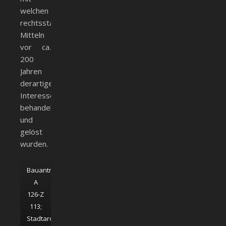
welchen
rechtsstaatlichen
Mitteln
vor ca.
200
Jahren
derartige
Interessenskonflikte
behandelt
und
gelöst
wurden.
Bauantrag
A
126-Z
113;
Stadtarchiv