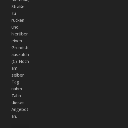
Straße
zu
rücken
und
hierüber
einen
Grundstückstausch
auszuführen.
(C) Noch
am
selben
Tag
nahm
Zahn
dieses
Angebot
an.