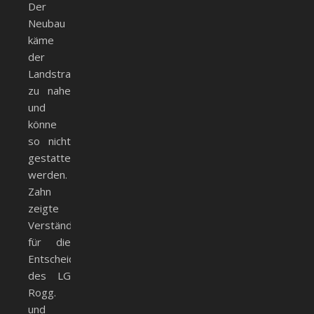
Der
Neubau
käme
der
Landstraße
zu nahe
und
könne
so nicht
gestattet
werden.
Zahn
zeigte
Verständnis
für die
Entscheidung
des LG
Rogg.
und