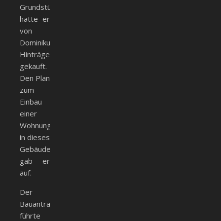
Grundstück
hatte er
von
Dominikus
Hinträger
gekauft.
Den Plan
zum
Einbau
einer
Wohnung
in dieses
Gebäude
gab er
auf.
Der
Bauantrag
führte