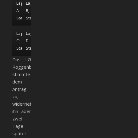
Lageplan
Lageplan
A;
B;
Stadtarchiv
Stadtarchiv
Lageplan
Lageplan
C;
D;
Stadtarchiv
Stadtarchiv
Das LG
Roggenburg
stimmte
dem
Antrag
zu,
widerrief
ihn aber
zwei
Tage
später.