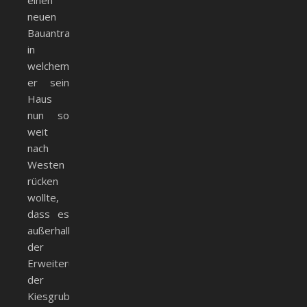
einen
neuen
Bauantrag,
in
welchem
er sein
Haus
nun so
weit
nach
Westen
rücken
wollte,
dass es
außerhalb
der
Erweiterung
der
Kiesgrube