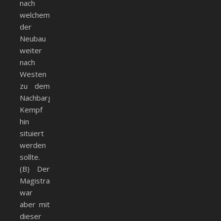
nach
welchem
der
Neubau
weiter
nach
Westen
zu dem
Nachbargebäude
Kempf
hin
situiert
werden
sollte.
(B) Der
Magistrat
war
aber mit
dieser