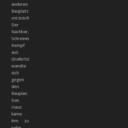
anderen
Bauplatz
vorzuschlagen.
Der
Nachbar,
Schreiner
Kempf
aus
Grafertshofen,
wandte
sich
gegen
den
Bauplan.
Das
Haus
käme
ihm zu
nahe