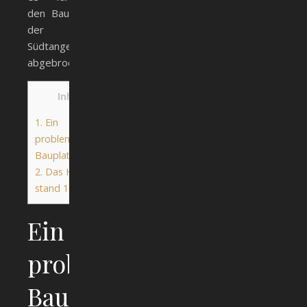
den Bau
der
Südtangente
abgebrochen.
Inhalt
1.
Ein
problematischer
Bauplatz
2.
Das Haus
stand 165 Jahre
Ein
problematischer
Bauplatz