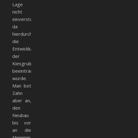
Lage
nicht
einverstanden,
da
hierdurch
die
Entwicklung
der
Kiesgrube
beeinträchtigt
würde.
Man bot
Zahn
aber an,
den
Neubau
bis vor
an die
Memminger