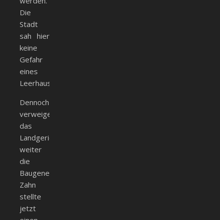
werden.
Die
Stadt
sah hier
keine
Gefahr
eines
Leerhauses.
Dennoch
verweigerte
das
Landgericht
weiter
die
Baugenehmigung.
Zahn
stellte
jetzt