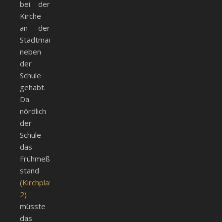
bei der
Kirche
an der
Stadtmauer
neben
der
Schule
gehabt.
Da
nördlich
der
Schule
das
Frühmeßhaus
stand
(
Kirchplatz
2)
müsste
das