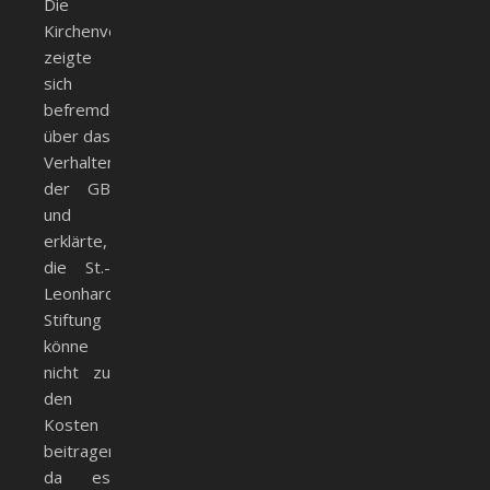
Die
Kirchenverwaltung
zeigte
sich
befremdet
über das
Verhalten
der GB
und
erklärte,
die St.-
Leonhard-
Stiftung
könne
nicht zu
den
Kosten
beitragen,
da es