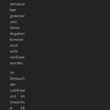
Mittelmeßhaus
hier
gewesen
sein.
Diese
Angaben
konnten
noch
nicht
verifiziert
werden.
Im
Zinsbuch
der
Liebfrauenpfleg
und im
Steuerbuch
B 38