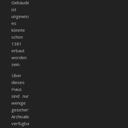
Gebäudes
ist
ungewiss,
es
könnte
schon
1381
erbaut
worden
sein.
Über
dieses
Haus
sind nur
wenige
gesicherte
Archivalien
verfügbar.