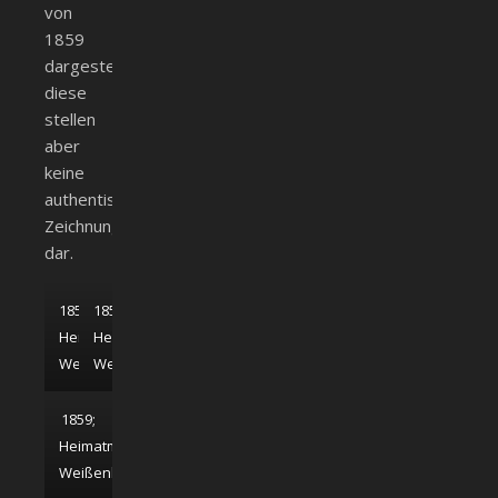
von
1859
dargestellt,
diese
stellen
aber
keine
authentische
Zeichnung
dar.
1859;
1859;
Heimatmuseum
Heimatmuseum
Weißenhorn
Weißenhorn
1859;
Heimatmuseum
Weißenhorn