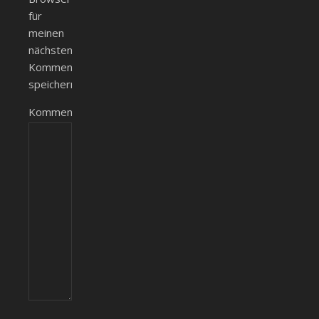
für
meinen
nächsten
Kommentar
speichern.
Kommentieren