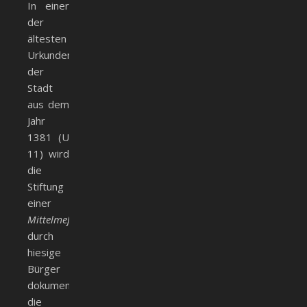
In einer
der
ältesten
Urkunden
der
Stadt
aus dem
Jahr
1381 (U
11) wird
die
Stiftung
einer
Mittelmeß
durch
hiesige
Bürger
dokumentiert,
die