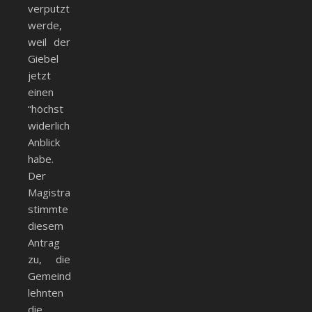
verputzt
werde,
weil der
Giebel
jetzt
einen
“höchst
widerlichen”
Anblick
habe.
Der
Magistrat
stimmte
diesem
Antrag
zu, die
Gemeindebevollmächtigten
lehnten
die