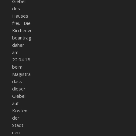
Giebel
des
Hauses
frei. Die
Kirchenverwaltung
beantragte
daher
am
22.04.1850
beim
Magistrat,
dass
dieser
Giebel
auf
Kosten
der
Stadt
neu