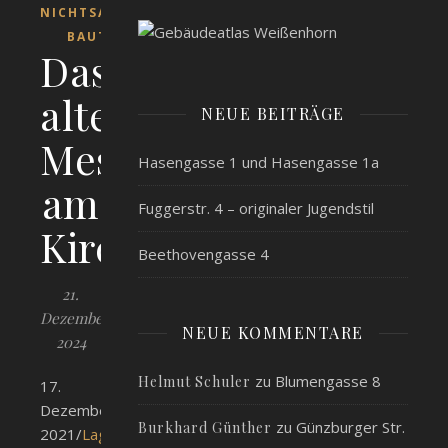
NICHTSAKRALE
BAUTEN
Das
alte
NEUE BEITRÄGE
Mesnerhaus
Hasengasse 1 und Hasengasse 1a
am
Fuggerstr. 4 – originaler Jugendstil
Kirchplatz
Beethovengasse 4
21.
Dezember
NEUE KOMMENTARE
2024
zu
Blumengasse 8
Helmut Schuler
17.
Dezember
zu
Günzburger Str.
Burkhard Günther
2021/
Lageplan