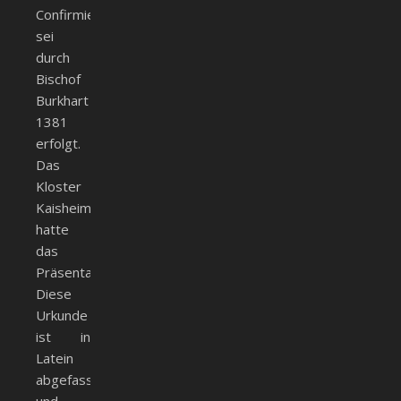
Confirmierung
sei
durch
Bischof
Burkhart
1381
erfolgt.
Das
Kloster
Kaisheim
hatte
das
Präsentationsrecht.
Diese
Urkunde
ist in
Latein
abgefasst