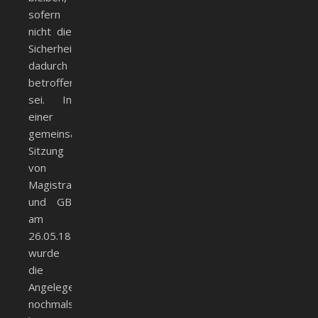
sofern
nicht die
Sicherheit
dadurch
betroffen
sei. In
einer
gemeinsamen
Sitzung
von
Magistrat
und GB
am
26.05.1850
wurde
die
Angelegenheit
nochmals