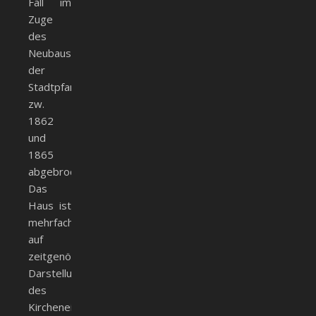
Fall im
Zuge
des
Neubaus
der
Stadtpfarrkirche
zw.
1862
und
1865
abgebrochen.
Das
Haus ist
mehrfach
auf
zeitgenössischen
Darstellungen
des
Kircheneinsturzes