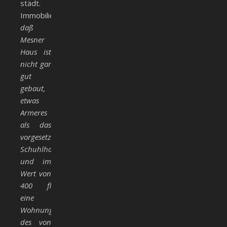
städt.
Immobilienaufstellung:
daß
Mesner
Haus ist
nicht gar
gut
gebaut,
etwas
Armeres
als das
vorgesetzte
Schuhlhaus
und im
Wert von
400 fl
eine
Wohnung
des von