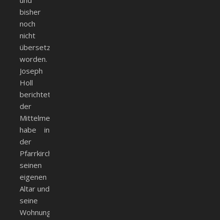
und
bisher
noch
nicht
übersetzt
worden.
Joseph
Holl
berichtet,
der
Mittelmeßherr
habe in
der
Pfarrkirche
seinen
eigenen
Altar und
seine
Wohnung