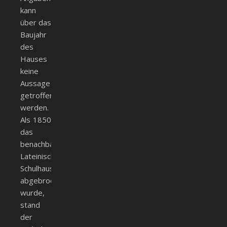
kann
über das
Baujahr
des
Hauses
keine
Aussage
getroffen
werden.
Als 1850
das
benachbarte
Lateinische
Schulhaus
abgebrochen
wurde,
stand
der