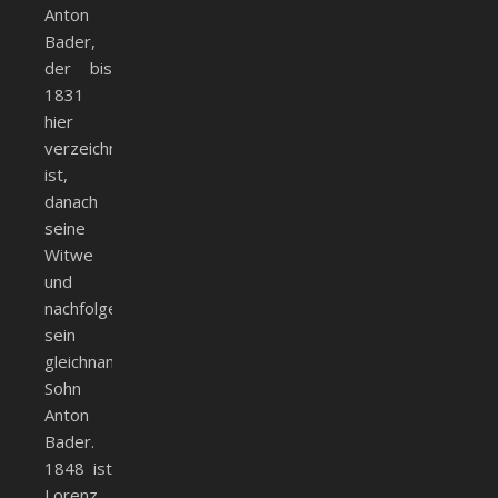
Anton
Bader,
der bis
1831
hier
verzeichnet
ist,
danach
seine
Witwe
und
nachfolgend
sein
gleichnamiger
Sohn
Anton
Bader.
1848 ist
Lorenz