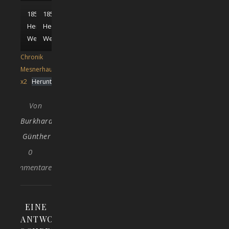
1859;
1859;
Heimatmuseum
Heimatmuseum
Weißenhorn
Weißenhorn
Chronik
Mesnerhaus
x2
Herunterladen
Von
Burkhard
Günther
0
Kommentare
EINE
ANTWORT