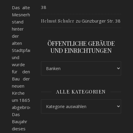
38
Das alte
Mesnerhaus
zu
Günzburger Str. 38
Helmut Schuler
stand
hinter
der
ÖFFENTLICHE GEBÄUDE
alten
UND EINRICHTUNGEN
Stadtpfarrkirche
und
wurde
für den
Bau der
neuen
ALLE KATEGORIEN
Kirche
um 1865
Alle Kategorien
abgebrochen.
Das
Baujahr
dieses