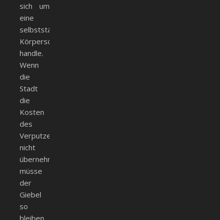
sich um
eine
selbstständige
Körperschaft
handle.
Wenn
die
Stadt
die
Kosten
des
Verputzes
nicht
übernehme,
müsse
der
Giebel
so
bleiben,