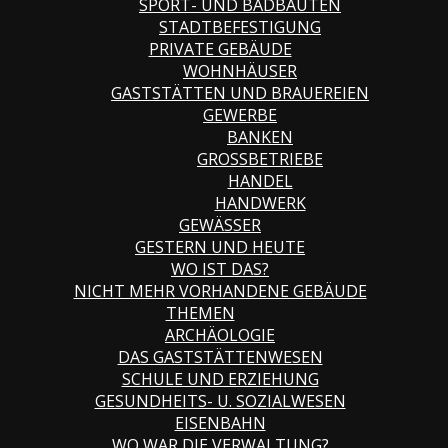
SPORT- UND BADBAUTEN
STADTBEFESTIGUNG
PRIVATE GEBÄUDE
WOHNHÄUSER
GASTSTÄTTEN UND BRAUEREIEN
GEWERBE
BANKEN
GROSSBETRIEBE
HANDEL
HANDWERK
GEWÄSSER
GESTERN UND HEUTE
WO IST DAS?
NICHT MEHR VORHANDENE GEBÄUDE
THEMEN
ARCHÄOLOGIE
DAS GASTSTÄTTENWESEN
SCHULE UND ERZIEHUNG
GESUNDHEITS- U. SOZIALWESEN
EISENBAHN
WO WAR DIE VERWALTUNG?