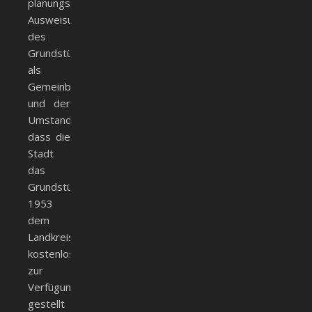
planungsrechtliche
Ausweisung
des
Grundstücks
als
Gemeinbedarfsfläche
und der
Umstand,
dass die
Stadt
das
Grundstück
1953
dem
Landkreis
kostenlos
zur
Verfügung
gestellt