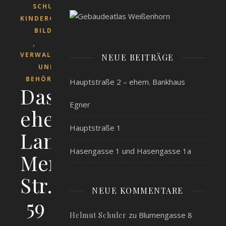
SCHULEN,
KINDERGÄRTEN,
BILDUNG
,
VERWALTUNG
NEUE BEITRÄGE
UND
BEHÖRDEN
Hauptstraße 2 – ehem. Bankhaus
Das
Egner
ehem.
Hauptstraße 1
Landwirtschaftsamt
Hasengasse 1 und Hasengasse 1a
Memminger
Str.
NEUE KOMMENTARE
59
zu
Blumengasse 8
Helmut Schuler