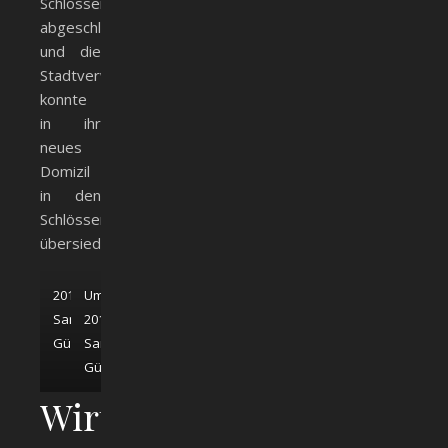
Schlösser
abgeschlossen
und die
Stadtverwaltung
konnte
in ihr
neues
Domizil
in den
Schlössern
übersiedeln.
2013;
Umzug
Sammlung
2013;
Günther
Sammlung
Günther
Wirtschafts-