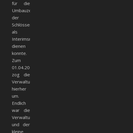
für die
Umbauzeit
der
Schlösser
als
Interimsrathaus
dienen
konnte.
Zum
01.04.2009
zog die
Verwaltung
hierher
um.
Endlich
war die
Verwaltung
und der
kleine