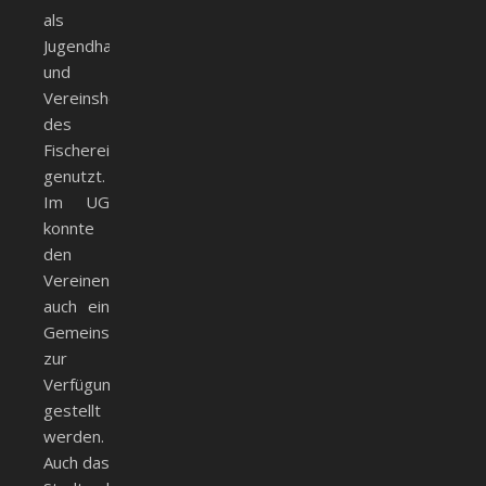
als
Jugendhaus
und
Vereinsheim
des
Fischereivereins
genutzt.
Im UG
konnte
den
Vereinen
auch ein
Gemeinschaftsraum
zur
Verfügung
gestellt
werden.
Auch das