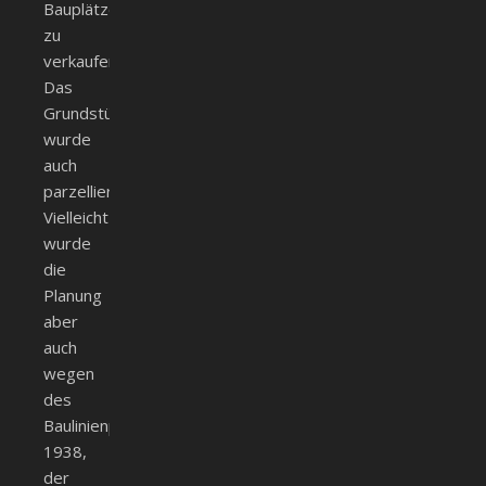
Bauplätze
zu
verkaufen.
Das
Grundstück
wurde
auch
parzelliert.
Vielleicht
wurde
die
Planung
aber
auch
wegen
des
Baulinienplans
1938,
der