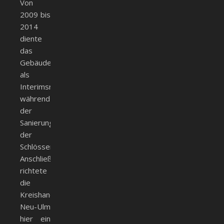
Von
2009 bis
2014
diente
das
Gebäude
als
Interimsrathaus
während
der
Sanierung
der
Schlösser.
Anschließend
richtete
die
Kreishandwerkerschaft
Neu-Ulm
hier ein