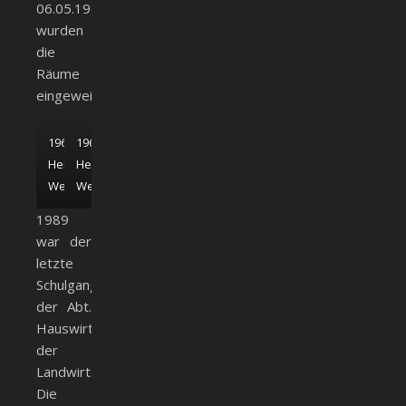
06.05.1967
wurden
die
Räume
eingeweiht.
1967;
1967;
Heimatmuseum
Heimatmuseum
Weißenhorn
Weißenhorn
1989
war der
letzte
Schulgang
der Abt.
Hauswirtschaft
der
Landwirtschaftsschule.
Die