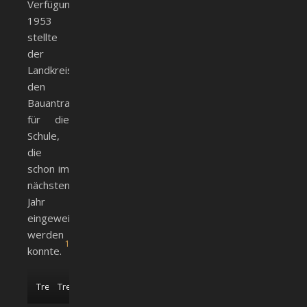
Verfügung.
1953
stellte
der
Landkreis
den
Bauantrag
für die
Schule,
die
schon im
nächsten
Jahr
eingeweiht
werden
1
konnte.
Treppenhaus
Treppenhaus