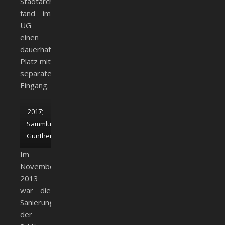
Stadtarchiv
fand im
UG
einen
dauerhaften
Platz mit
separatem
Eingang.
2017;
Sammlung
Günther
Im
November
2013
war die
Sanierung
der