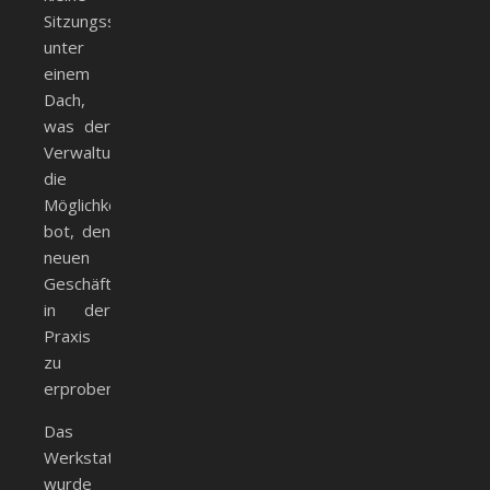
Sitzungssaal
unter
einem
Dach,
was der
Verwaltung
die
Möglichkeit
bot, den
neuen
Geschäftsverteilungsplan
in der
Praxis
zu
erproben.
Das
Werkstattgebäude
wurde