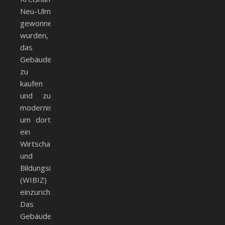
Neu-Ulm
gewonnen
wurden,
das
Gebäude
zu
kaufen
und zu
modernisieren
um dort
ein
Wirtschafts-
und
Bildungsinformationszentrum
(WIBIZ)
einzurichten.
Das
Gebäude