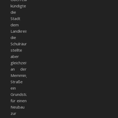
kündigte
die
Stadt
dem
Landkreis
die
Schulräume,
stellte
aber
gleichzeitig
an der
Memminger
Straße
ein
Grundstück
für einen
Neubau
zur