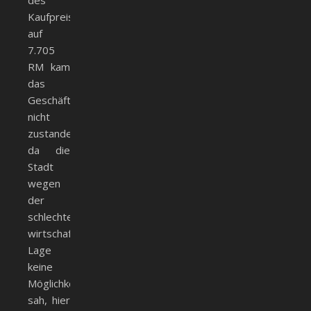
des
Kaufpreises
auf
7.705
RM kam
das
Geschäft
nicht
zustande,
da die
Stadt
wegen
der
schlechten
wirtschaftlichen
Lage
keine
Möglichkeit
sah, hier