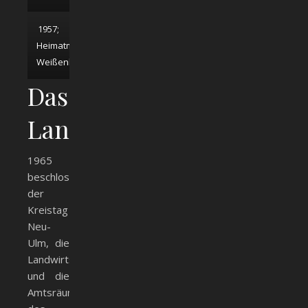
1957;
Heimatmuseum
Weißenhorn
Das
Landwirtschaftsamt
1965
beschloss
der
Kreistag
Neu-
Ulm, die
Landwirtschaftsschule
und die
Amtsräume