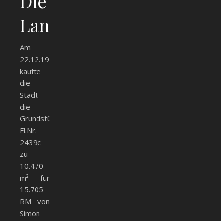
Die
Landwirtschaftsschule
Am
22.12.1926
kaufte
die
Stadt
die
Grundstücke
Fl.Nr.
2439c
zu
10.470
m² für
15.705
RM von
Simon