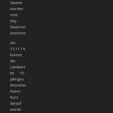
Räume
wurden
vom
Bay.
Bauernverband
übernommen.
Am
15.11.1996
konnte
die
Landwirtschaftschule
ihr 75-
jähriges
Bestehen
feiern.
Kurz
darauf
wurde