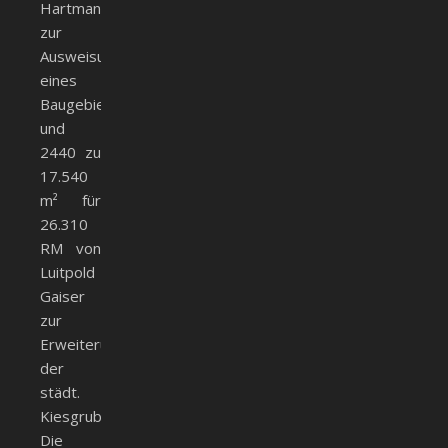
Hartmann
zur
Ausweisung
eines
Baugebiets
und
2440 zu
17.540
m² für
26.310
RM von
Luitpold
Gaiser
zur
Erweiterung
der
städt.
Kiesgrube.
Die