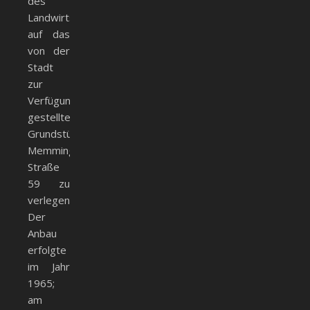
des
Landwirtschaftsamtes
auf das
von der
Stadt
zur
Verfügung
gestellte
Grundstück
Memminger
Straße
59 zu
verlegen.
Der
Anbau
erfolgte
im Jahr
1965;
am