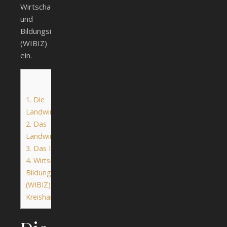
Wirtschafts-
und
Bildungsinformationszentrum
(WIBIZ)
ein.
Inhalt
1.
Die
Landwirtschaftsschule
2.
Das
Landwirtschaftsamt
3.
Das Interimsrathaus
4.
Wirtschafts- und
Bildungszentrum
(WIBIZ) der
Kreishandwerkerschaft