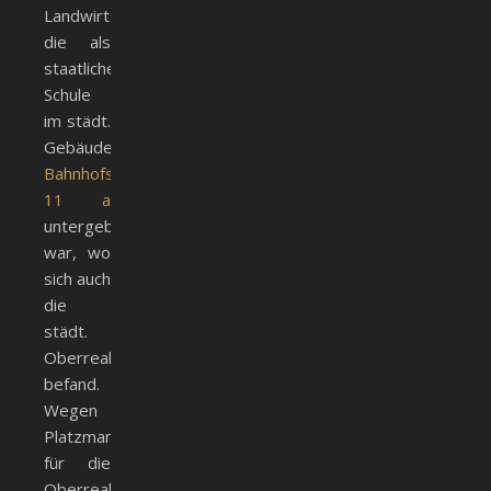
Landwirtschaftsschule,
die als
staatliche
Schule
im städt.
Gebäude
Bahnhofstr.
11 a
untergebracht
war, wo
sich auch
die
städt.
Oberrealschule
befand.
Wegen
Platzmangels
für die
Oberrealschule