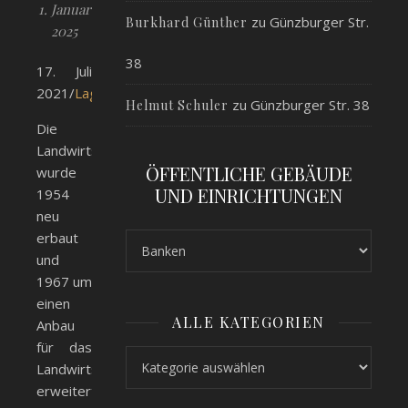
1. Januar
zu
Günzburger Str.
Burkhard Günther
2025
38
17. Juli
2021/
Lageplan
zu
Günzburger Str. 38
Helmut Schuler
Die
Landwirtschaftsschule
ÖFFENTLICHE GEBÄUDE
wurde
UND EINRICHTUNGEN
1954
neu
erbaut
und
1967 um
einen
ALLE KATEGORIEN
Anbau
für das
Alle Kategorien
Landwirtschaftsamt
erweitert.